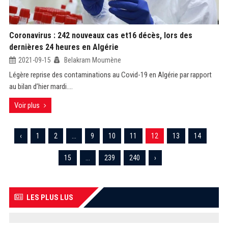
Coronavirus : 242 nouveaux cas et16 décès, lors des
dernières 24 heures en Algérie
2021-09-15
Belakram Moumène
Légère reprise des contaminations au Covid-19 en Algérie par rapport
au bilan d’hier mardi....
Voir plus
‹
1
2
...
9
10
11
12
13
14
15
...
239
240
›
LES PLUS LUS