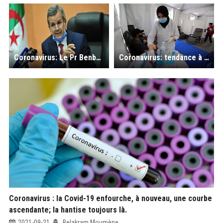
Coronavirus: Le Pr Benbouzid lance un appel aux personnels de l'Education pour se vacciner
Coronavirus: tendance à la baisse, à 174 nouveaux cas et 14 décès au bilan de ce mercredi ; attention aux effets de l’automne !
Coronavirus : la Covid-19 enfourche, à nouveau, une courbe
ascendante; la hantise toujours là.
2021-09-21
Belakram Moumène