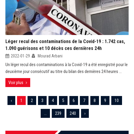
Léger recul des contaminations de la Covid-19 : 1.742 cas,
1.090 guérisons et 10 décès ces dernières 24h
2022-01-29
Mourad Arbani
Un léger recul des contaminations à la Covid-19 a été enregistré pour le
deuxième jour consécutif au titre du bilan des dernières 24 heures ...
Voir plus
‹
1
2
3
4
5
6
7
8
9
10
...
239
240
›