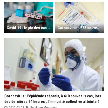
Covid-19 : le pic des cas de contamination a été atteint le 25 janvier dernier, précise le ministre de la santé
Coronavirus : 585 nouveaux cas, 485 guérisons et 11 décès au bilan de mercredi
Coronavirus : l’épidémie rebondit, à 610 nouveaux cas, lors
des dernières 24 heures ; l'immunité collective atteinte ?
2022-02-08
Belakram Moumène