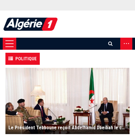
...
POLITIQUE
Le Président Tebboune reçoit Abdelhamid Dbeibah le chef du Gouvernement d'Unité nationale de Libye