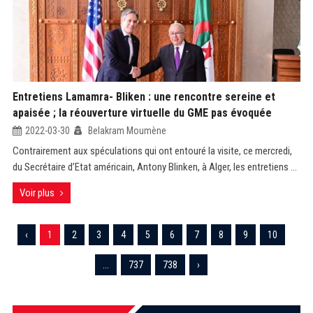
Entretiens Lamamra- Bliken : une rencontre sereine et
apaisée ; la réouverture virtuelle du GME pas évoquée
2022-03-30
Belakram Moumène
Contrairement aux spéculations qui ont entouré la visite, ce mercredi,
du Secrétaire d’Etat américain, Antony Blinken, à Alger, les entretiens ...
Voir plus
‹
1
2
3
4
5
6
7
8
9
10
...
737
738
›