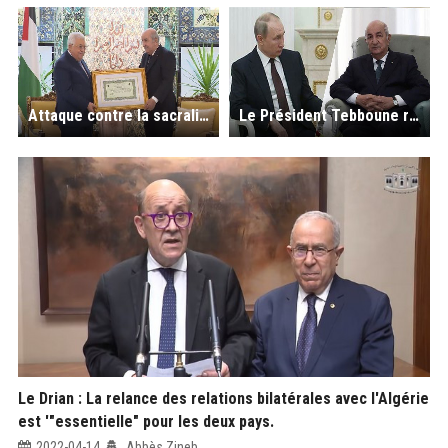
Attaque contre la sacralité d’Al- Aqsa : le Président Tebboune écrit à Guterres, pointe des «développements graves»
Le Président Tebboune reçoit un appel téléphonique du président Poutine
Le Drian : La relance des relations bilatérales avec l'Algérie
est '"essentielle" pour les deux pays.
2022-04-14
Abbès Zineb