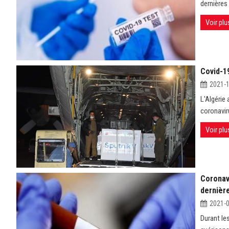
dernières 
Voir plu
Covid-1
2021-
L'Algérie
coronaviru
Voir plu
Coronavi
dernièr
2021-
Durant le