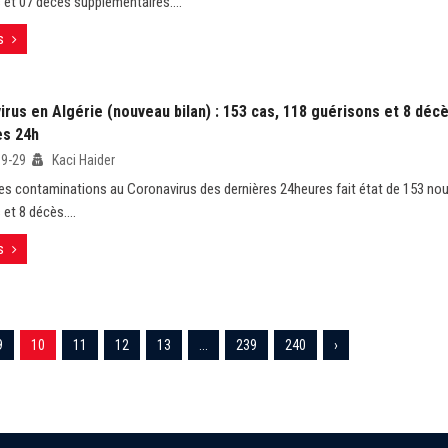
 et 07 décès supplémentaires....
s
rus en Algérie (nouveau bilan) : 153 cas, 118 guérisons et 8 déc
es 24h
09-29
Kaci Haider
des contaminations au Coronavirus des dernières 24heures fait état de 153 no
et 8 décès....
s
9
10
11
12
13
...
239
240
›