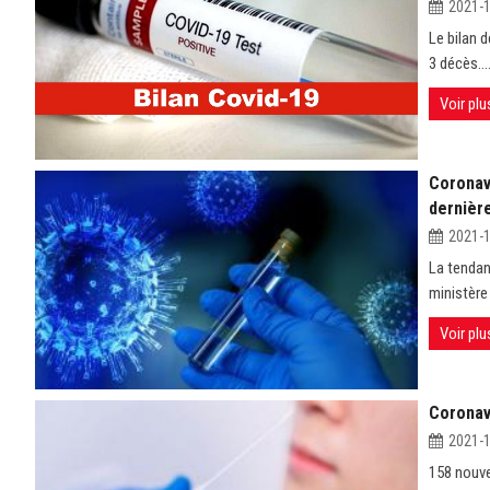
2021-
Le bilan 
3 décès...
Voir plu
Coronavi
dernièr
2021-
La tendan
ministère 
Voir plu
Coronav
2021-
158 nouve