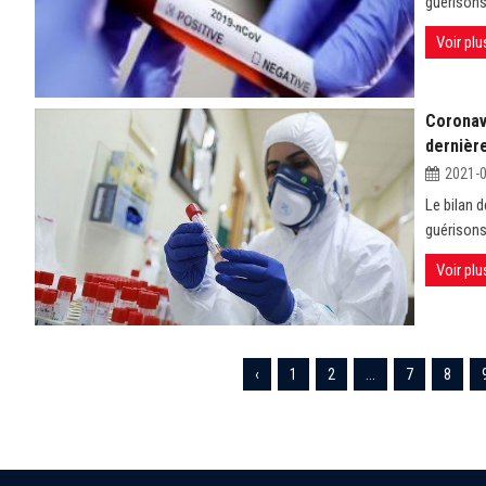
guérisons
Voir plu
Coronavi
dernièr
2021-
Le bilan 
guérisons 
Voir plu
‹
1
2
...
7
8