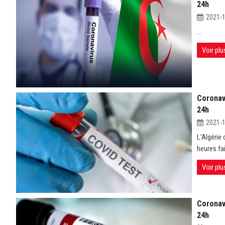
24h
2021-
...
Voir plu
Coronavi
24h
2021-
L'Algérie
heures fai
Voir plu
Coronavi
24h