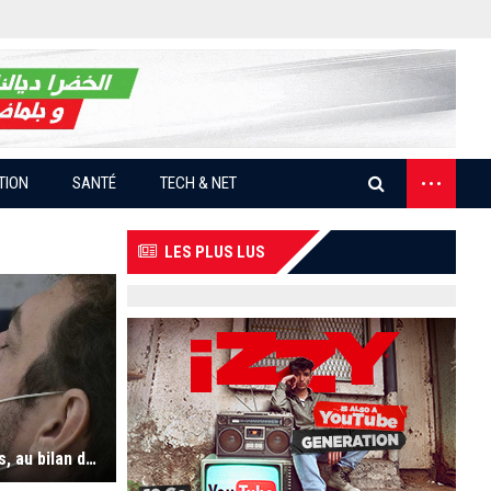
...
TION
SANTÉ
TECH & NET
LES PLUS LUS
Coronavirus : 105 nouveaux cas et 02 décès, au bilan des dernières 24 heures en Algérie