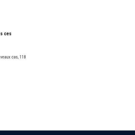
ès ces
uveaux cas, 118