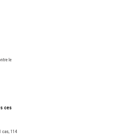
ntre le
ès ces
1 cas, 114