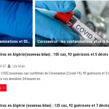
Coronavirus: le bilan de vendredi pointe 101 nouvelles contaminations et 03 décès ; 24 wilayas épargnées
rus en Algérie(nouveau bilan) : 105 cas, 93 guérisons et 5 décès
10-07
Lila Ghali
 (105) nouveaux cas confirmés de Coronavirus (Covid-19), 93 guérisons et 5 
s ces dernières 24 heures en ...
s
rus en Algérie (nouveau bilan) : 125 cas, 92 guérisons et 7 décè