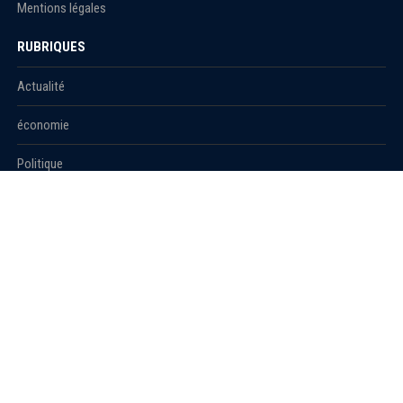
Mentions légales
RUBRIQUES
Actualité
économie
Politique
International
Société
RUBRIQUES
Sport
Culture
Education