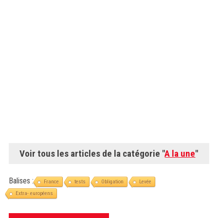
Voir tous les articles de la catégorie "
A la une
"
Balises :
France
tests
Obligation
Levée
Extra- européens