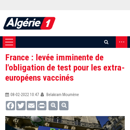
...
France : levée imminente de
l'obligation de test pour les extra-
européens vaccinés
08-02-2022 10:47
Belakram Moumène
Facebook
Twitter
Email
Print