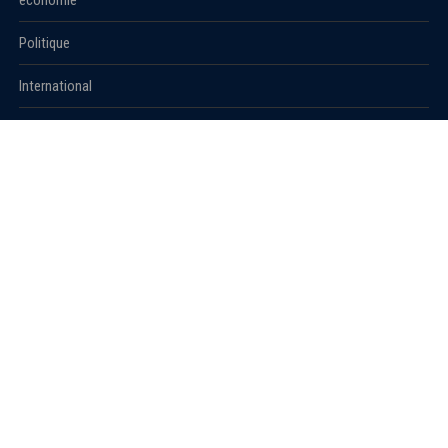
économie
Politique
International
Société
RUBRIQUES
Sport
Culture
Education
Santé
Carnet
© 2021 Algerie1.com - Tous droits réservés.