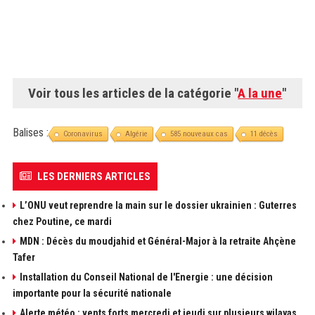
Voir tous les articles de la catégorie "
A la une
"
Balises :
Coronavirus
Algérie
585 nouveaux cas
11 décès
LES DERNIERS ARTICLES
L’ONU veut reprendre la main sur le dossier ukrainien : Guterres
chez Poutine, ce mardi
MDN : Décès du moudjahid et Général-Major à la retraite Ahçène
Tafer
Installation du Conseil National de l'Energie : une décision
importante pour la sécurité nationale
Alerte météo : vents forts mercredi et jeudi sur plusieurs wilayas