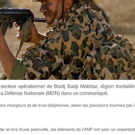
cteur opérationnel de Bordj Badji Mokhtar, région frontalièr
 de la Défense Nationale (MDN) dans un communiqué.
atre chargeurs et de trois téléphones, selon les précisions fournies pa
 et lors d'une patrouille, les éléments de l'ANP ont saisi un importan