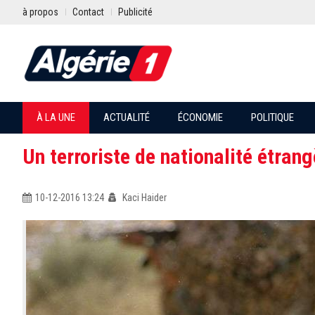
à propos
Contact
Publicité
À LA UNE
ACTUALITÉ
ÉCONOMIE
POLITIQUE
Un terroriste de nationalité étran
10-12-2016 13:24
Kaci Haider