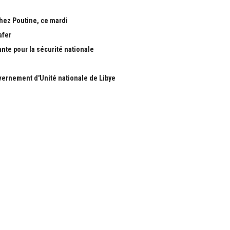
chez Poutine, ce mardi
afer
ante pour la sécurité nationale
ernement d'Unité nationale de Libye
S
RUBRIQUES
Nous
Actualité
ous
économie
Politique