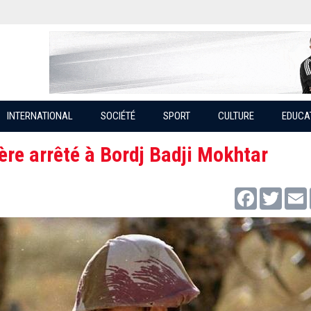
INTERNATIONAL
SOCIÉTÉ
SPORT
CULTURE
EDUCA
gère arrêté à Bordj Badji Mokhtar
Facebook
Twitter