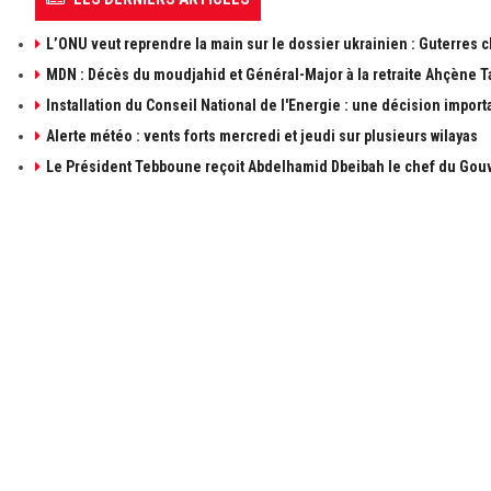
L’ONU veut reprendre la main sur le dossier ukrainien : Guterres 
MDN : Décès du moudjahid et Général-Major à la retraite Ahçène T
Installation du Conseil National de l'Energie : une décision import
Alerte météo : vents forts mercredi et jeudi sur plusieurs wilayas
Le Président Tebboune reçoit Abdelhamid Dbeibah le chef du Gouv
À PROPOS DE ALGÉRIE1
LIENS UTILE
à propos de 
Contactez-n
Publicités
Retrouvez les sujets d'actualités politiques,
économiques et sociales en temps réel et en