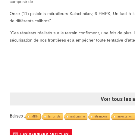
composé de:
Onze (11) pistolets mitrailleurs Kalachnikov, 6 FMPK, Un fusil à 
de différents calibres".
"
Ces résultats réalisés sur le terrain confirment, une fois de plus
sécurisation de nos frontières et à empêcher toute tentative d’atte
Voir tous les a
Balises :
MDN
terroriste
nationalité
étrangère
arrestation
LES DERNIERS ARTICLES