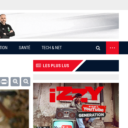
...
TION
SANTÉ
TECH & NET
LES PLUS LUS
Email
Print