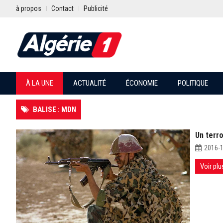
à propos
Contact
Publicité
À LA UNE
ACTUALITÉ
ÉCONOMIE
POLITIQUE
BALISE : MDN
Un terro
2016-
Voir plu