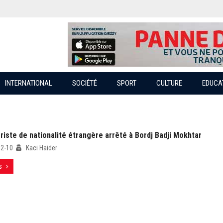
INTERNATIONAL
SOCIÉTÉ
SPORT
CULTURE
EDUCA
riste de nationalité étrangère arrêté à Bordj Badji Mokhtar
12-10
Kaci Haider
s