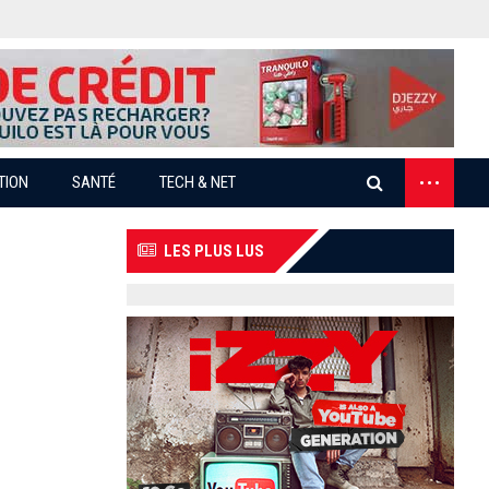
...
TION
SANTÉ
TECH & NET
LES PLUS LUS