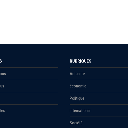
S
RUBRIQUES
Nous
Actualité
ous
économie
Politique
les
International
Société