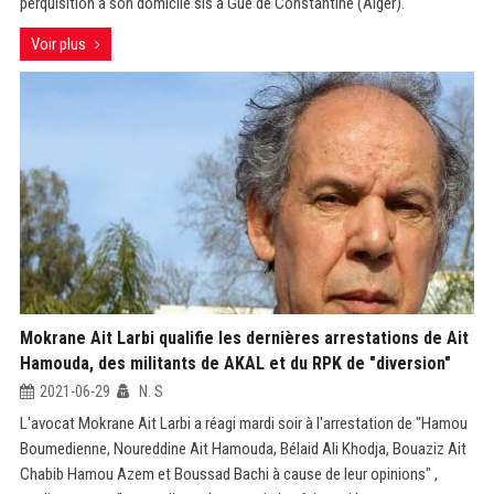
perquisition à son domicile sis à Gué de Constantine (Alger).
Voir plus
Mokrane Ait Larbi qualifie les dernières arrestations de Ait
Hamouda, des militants de AKAL et du RPK de "diversion"
2021-06-29
N. S
L'avocat Mokrane Ait Larbi a réagi mardi soir à l'arrestation de "Hamou
Boumedienne, Noureddine Ait Hamouda, Bélaid Ali Khodja, Bouaziz Ait
Chabib Hamou Azem et Boussad Bachi à cause de leur opinions" ,