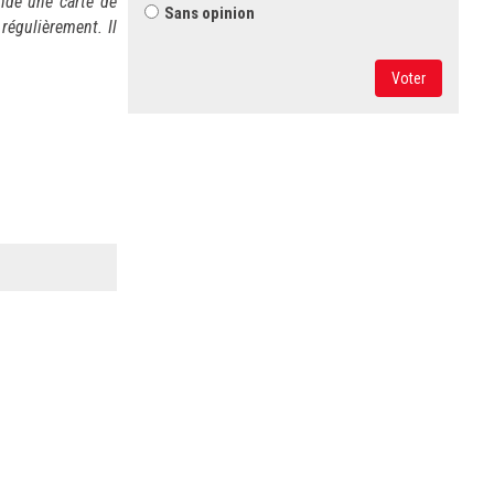
andé une carte de
Sans opinion
régulièrement. Il
Voter