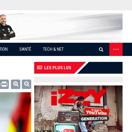
...
TION
SANTÉ
TECH & NET
LES PLUS LUS
Email
Print