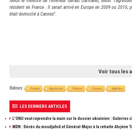
Selon le ministre de l'intérieur Gérald Darmanin, selon l'agresseu
résident en France . Il serait arrivé en Europe en 2009 ou 2010, p
était domicilié à Cannes
".
Voir tous les a
Balises :
France
Agression
Policier
Cannes
algérien
LES DERNIERS ARTICLES
L’ONU veut reprendre la main sur le dossier ukrainien : Guterres 
MDN : Décès du moudjahid et Général-Major à la retraite Ahçène T