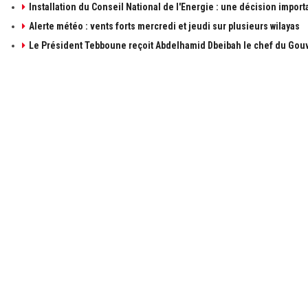
Installation du Conseil National de l'Energie : une décision import
Alerte météo : vents forts mercredi et jeudi sur plusieurs wilayas
Le Président Tebboune reçoit Abdelhamid Dbeibah le chef du Gouv
À PROPOS DE ALGÉRIE1
LIENS UTILE
à propos de 
Contactez-n
Publicités
Retrouvez les sujets d'actualités politiques,
économiques et sociales en temps réel et en
Mentions léga
direct. Algérie1 explore, observe, ausculte, scrute
et décrit l'actualité Algérienne.