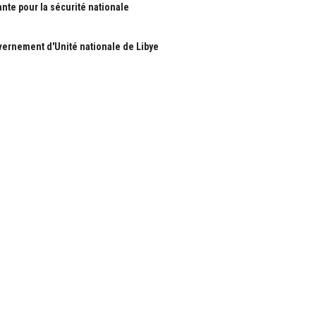
ante pour la sécurité nationale
ernement d'Unité nationale de Libye
S
RUBRIQUES
Nous
Actualité
ous
économie
Politique
les
International
Société