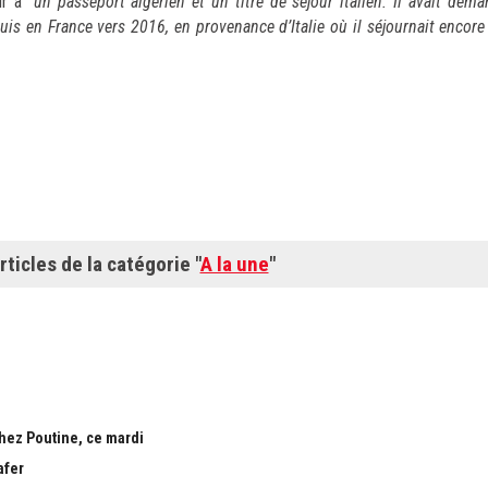
r a "
un passeport algérien et un titre de séjour italien. Il avait dem
uis en France vers 2016, en provenance d’Italie où il séjournait encore 
rticles de la catégorie "
A la une
"
chez Poutine, ce mardi
afer