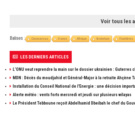
Voir tous les a
Balises :
Coronavirus
France
Afrique
fermeture
Frontières
LES DERNIERS ARTICLES
L’ONU veut reprendre la main sur le dossier ukrainien : Guterres 
MDN : Décès du moudjahid et Général-Major à la retraite Ahçène T
Installation du Conseil National de l'Energie : une décision import
Alerte météo : vents forts mercredi et jeudi sur plusieurs wilayas
Le Président Tebboune reçoit Abdelhamid Dbeibah le chef du Gouv