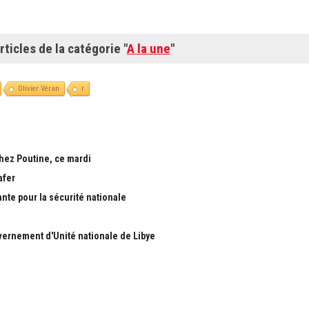
rticles de la catégorie "
A la une
"
Olivier Véran
r
chez Poutine, ce mardi
afer
ante pour la sécurité nationale
ernement d'Unité nationale de Libye