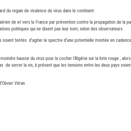
rd du regain de virulence du virus dans le continent.
ic aérien de et vers la France par prévention contre la propagation de la pa
ions politiques qui ne disent pas leur nom, selon des observateurs.
ts soient tentés d’agiter le spectre d’une potentielle montée en cadenc
oindre hausse du virus pour la cocher l’Algérie sur la liste rouge ; alors
pas de serrer la vis, à présent que les tensions entre les deux pays soie
’Olivier Véran.