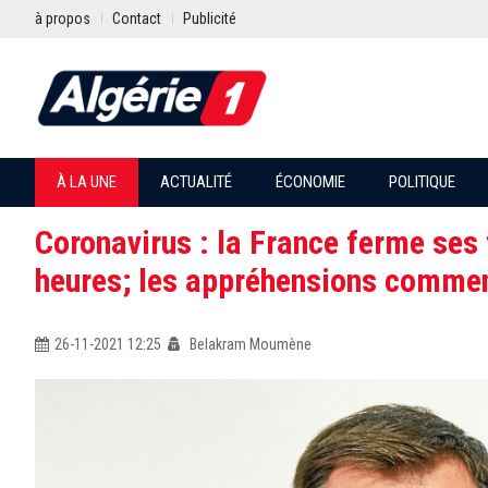
à propos
Contact
Publicité
À LA UNE
ACTUALITÉ
ÉCONOMIE
POLITIQUE
Coronavirus : la France ferme ses 
heures; les appréhensions commen
26-11-2021 12:25
Belakram Moumène