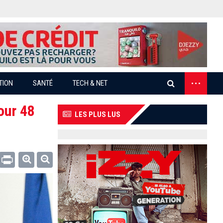
...
TION
SANTÉ
TECH & NET
our 48
LES PLUS LUS
Email
Print