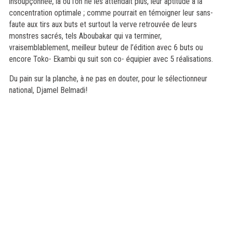
insoupçonnée, là où l’on ne les attendait plus, leur aptitude à la
concentration optimale ; comme pourrait en témoigner leur sans-
faute aux tirs aux buts et surtout la verve retrouvée de leurs
monstres sacrés, tels Aboubakar qui va terminer,
vraisemblablement, meilleur buteur de l’édition avec 6 buts ou
encore Toko- Ekambi qu suit son co- équipier avec 5 réalisations.
Du pain sur la planche, à ne pas en douter, pour le sélectionneur
national, Djamel Belmadi!