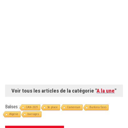
Voir tous les articles de la catégorie "
A la une
"
Balises :
CAN-2021
3e place
Cameroun
Burkina faso
Algérie
barrages