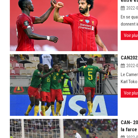
entre e
2022-
En se qual
donnent i
Voir plu
CAN2021 
2022-
Le Camero
Karl Toko 
Voir plu
CAN- 202
la farce
2022-