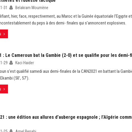
sthètes et rudesse tactique
01-31
Belakram Moumène
ifiant, hier, face, respectivement, au Maroc et la Guinée équatoriale l’Egypte e
ncontestablement du peps à des demi- finales qui s’annoncent explosives.
s
: Le Cameroun bat la Gambie (2-0) et se qualifie pour les demi-f
01-29
Kaci Haider
un s'est qualifié samedi aux demi-finales de la CAN2021 en battant la Gambi
Ekambi (50’, 57’).
s
1 : une édition aux allures d’auberge espagnole ; l’Algérie comm
01-25
Amel Benabi