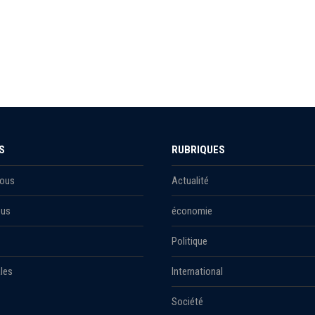
S
RUBRIQUES
Nous
Actualité
ous
économie
Politique
les
International
Société