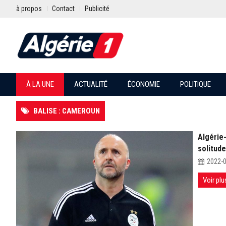
à propos
Contact
Publicité
À LA UNE
ACTUALITÉ
ÉCONOMIE
POLITIQUE
BALISE : CAMEROUN
Algérie-
solitud
2022-
Voir plu