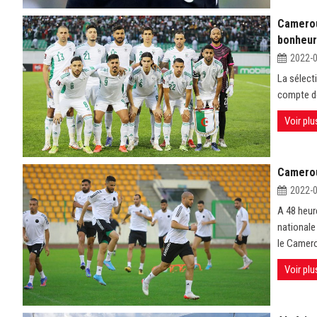
Cameroun
bonheur
2022-
La sélect
compte de
Voir plu
Cameroun
2022-
A 48 heur
nationale
le Camer
Voir plu