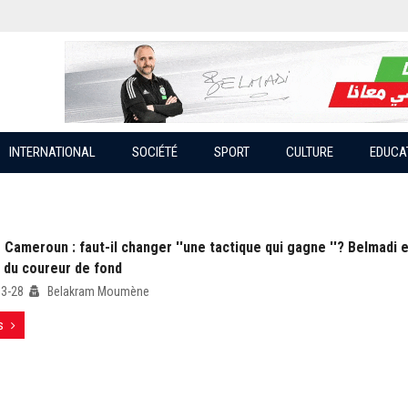
INTERNATIONAL
SOCIÉTÉ
SPORT
CULTURE
EDUCA
 Cameroun : faut-il changer ''une tactique qui gagne ''? Belmadi e
e du coureur de fond
03-28
Belakram Moumène
s