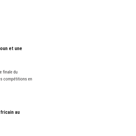
roun et une
e finale du
es compétitions en
fricain au