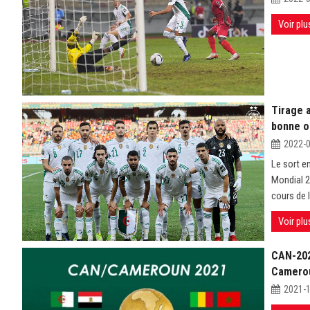
Voir plu
Tirage a
bonne op
2022-
Le sort en
Mondial 2
cours de 
Voir plu
CAN-2021
Camero
2021-