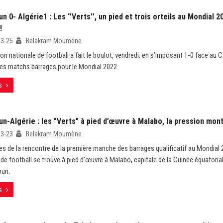
 0- Algérie1 : Les ‘’Verts’’, un pied et trois orteils au Mondial 2
!
03-25
Belakram Moumène
ion nationale de football a fait le boulot, vendredi, en s’imposant 1-0 face au 
s matchs barrages pour le Mondial 2022.
s
-Algérie : les "Verts" à pied d’œuvre à Malabo, la pression mont
03-23
Belakram Moumène
es de la rencontre de la première manche des barrages qualificatif au Mondial 2
 de football se trouve à pied d’œuvre à Malabo, capitale de la Guinée équatorial
oun.
s