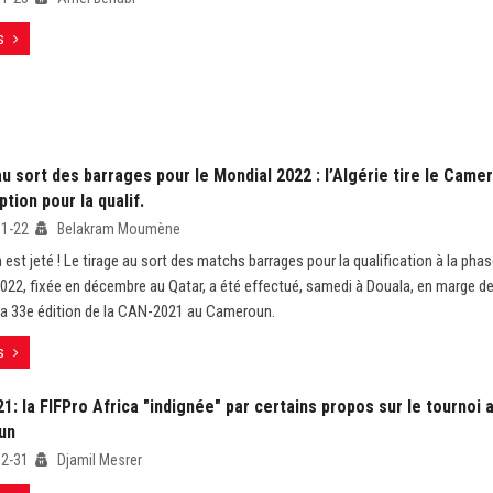
s
u sort des barrages pour le Mondial 2022 : l’Algérie tire le Came
tion pour la qualif.
01-22
Belakram Moumène
 est jeté ! Le tirage au sort des matchs barrages pour la qualification à la phas
022, fixée en décembre au Qatar, a été effectué, samedi à Douala, en marge d
la 33e édition de la CAN-2021 au Cameroun.
s
: la FIFPro Africa "indignée" par certains propos sur le tournoi a
un
12-31
Djamil Mesrer