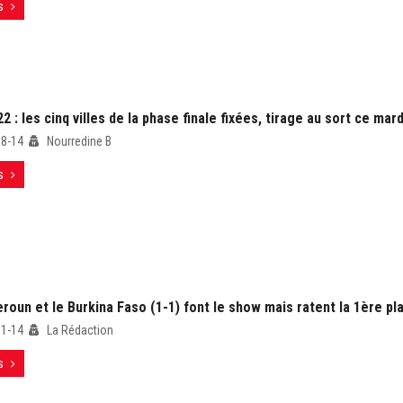
s
 : les cinq villes de la phase finale fixées, tirage au sort ce mard
08-14
Nourredine B
s
oun et le Burkina Faso (1-1) font le show mais ratent la 1ère pl
01-14
La Rédaction
s