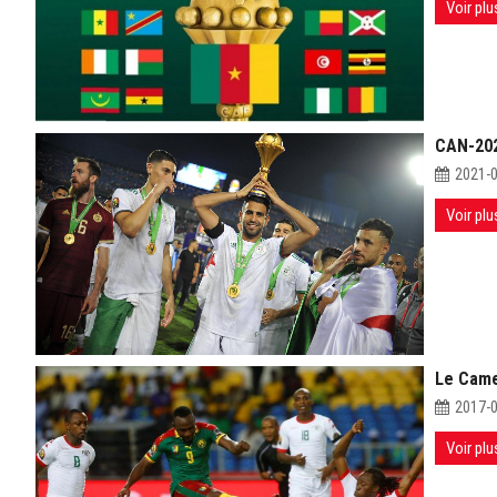
Voir plu
CAN-2022
2021-
Voir plu
Le Camer
2017-
Voir plu