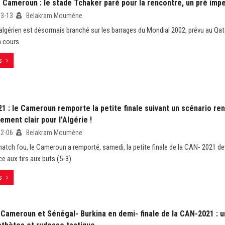
- Cameroun : le stade Tchaker paré pour la rencontre, un pré imp
03-13
Belakram Moumène
 algérien est désormais branché sur les barrages du Mondial 2002, prévu au Qa
n cours.
s
 : le Cameroun remporte la petite finale suivant un scénario ren
ement clair pour l’Algérie !
02-06
Belakram Moumène
atch fou, le Cameroun a remporté, samedi, la petite finale de la CAN- 2021 de
e aux tirs aux buts (5-3).
s
 Cameroun et Sénégal- Burkina en demi- finale de la CAN-2021 : u