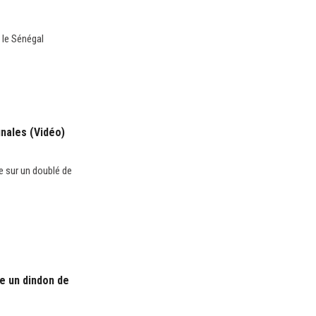
t le Sénégal
inales (Vidéo)
e sur un doublé de
e un dindon de