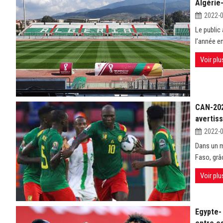
Algérie
2022-
Le public
l’année e
Voir plu
CAN-2021
avertiss
2022-
Dans un m
Faso, grâc
Voir plu
Egypte-