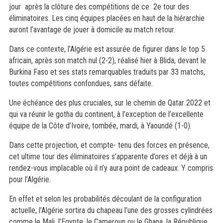
jour après la clôture des compétitions de ce 2e tour des
éliminatoires. Les cinq équipes placées en haut de la hiérarchie
auront l’avantage de jouer à domicile au match retour.
Dans ce contexte, l’Algérie est assurée de figurer dans le top 5
africain, après son match nul (2-2), réalisé hier à Blida, devant le
Burkina Faso et ses stats remarquables traduits par 33 matchs,
toutes compétitions confondues, sans défaite.
Une échéance des plus cruciales, sur le chemin de Qatar 2022 et
qui va réunir le gotha du continent, à l’exception de l’excellente
équipe de la Côte d’Ivoire, tombée, mardi, à Yaoundé (1-0).
Dans cette projection, et compte- tenu des forces en présence,
cet ultime tour des éliminatoires s’apparente d’ores et déjà à un
rendez-vous implacable où il n’y aura point de cadeaux. Y compris
pour l’Algérie.
En effet et selon les probabilités découlant de la configuration
actuelle, l’Algérie sortira du chapeau l’une des grosses cylindrées
comme le Mali, l’Egypte, le Cameroun ou le Ghana, la République