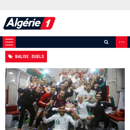
...
BALISE : DUELS