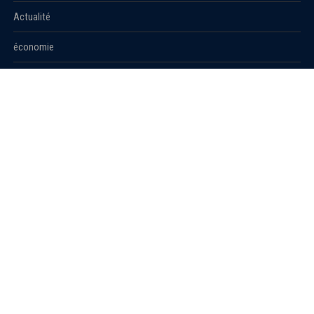
Actualité
économie
Politique
International
Société
RUBRIQUES
Sport
Culture
Education
Santé