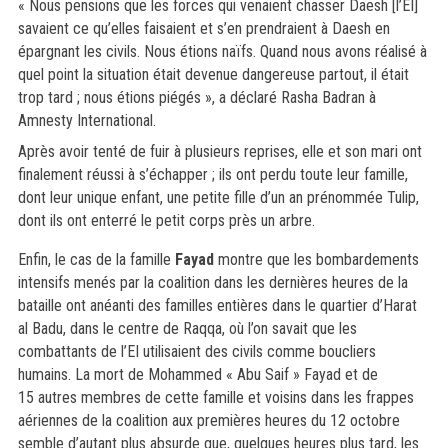
« Nous pensions que les forces qui venaient chasser Daesh [l’EI]
savaient ce qu’elles faisaient et s’en prendraient à Daesh en
épargnant les civils. Nous étions naïfs. Quand nous avons réalisé à
quel point la situation était devenue dangereuse partout, il était
trop tard ; nous étions piégés », a déclaré Rasha Badran à
Amnesty International.
Après avoir tenté de fuir à plusieurs reprises, elle et son mari ont
finalement réussi à s’échapper ; ils ont perdu toute leur famille,
dont leur unique enfant, une petite fille d’un an prénommée Tulip,
dont ils ont enterré le petit corps près un arbre.
Enfin, le cas de la famille
Fayad
montre que les bombardements
intensifs menés par la coalition dans les dernières heures de la
bataille ont anéanti des familles entières dans le quartier d’Harat
al Badu, dans le centre de Raqqa, où l’on savait que les
combattants de l’EI utilisaient des civils comme boucliers
humains. La mort de Mohammed « Abu Saif » Fayad et de
15 autres membres de cette famille et voisins dans les frappes
aériennes de la coalition aux premières heures du 12 octobre
semble d’autant plus absurde que, quelques heures plus tard, les