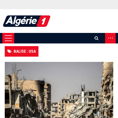
...
BALISE : USA