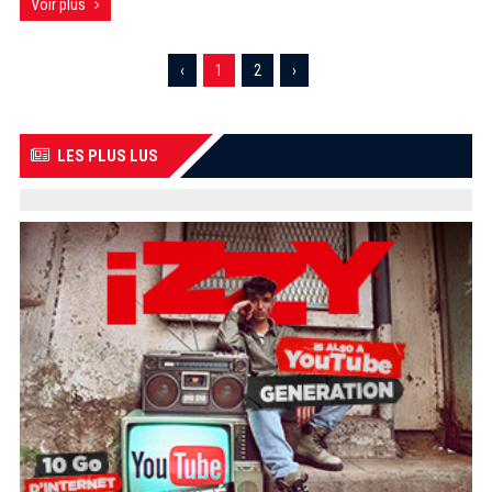
Voir plus
‹
1
2
›
LES PLUS LUS