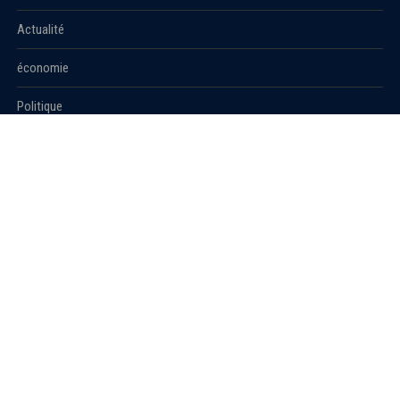
Actualité
économie
Politique
International
Société
RUBRIQUES
Sport
Culture
Education
Santé