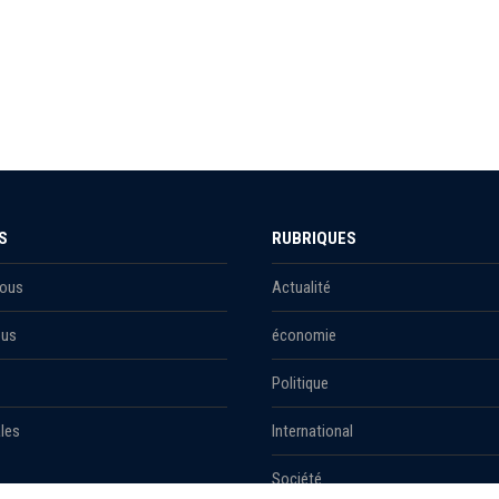
S
RUBRIQUES
Nous
Actualité
ous
économie
Politique
les
International
Société