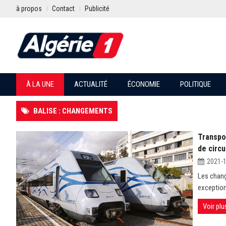
à propos
Contact
Publicité
À LA UNE
ACTUALITÉ
ÉCONOMIE
POLITIQUE
BALISE : CHANGEMENTS
Transpo
de circu
2021-
Les chang
exceptionn
Voir plu