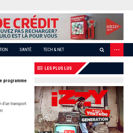
...
TION
SANTÉ
TECH & NET
LES PLUS LUS
 le programme
n d'un transport
r.