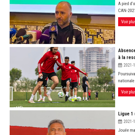
A pied d’
CAN-2021 d
Voir plu
Absence
à la re
2021-
Poursuiva
nationale 
Voir plu
Ligue 1 
2021-
Jouée mar