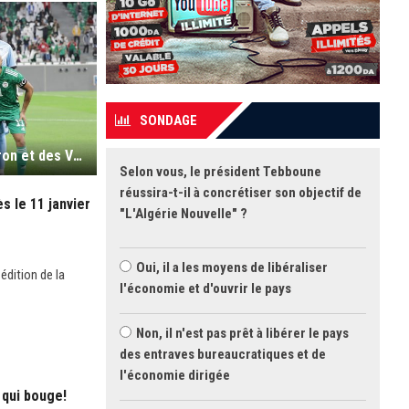
SONDAGE
Algérie 3 – Ghana 0 : un Zerrouki taille patron et des Verts en parade étrillent les Black Stars
Selon vous, le président Tebboune
réussira-t-il à concrétiser son objectif de
s le 11 janvier
"L'Algérie Nouvelle" ?
Oui, il a les moyens de libéraliser
édition de la
l'économie et d'ouvrir le pays
Non, il n'est pas prêt à libérer le pays
des entraves bureaucratiques et de
l'économie dirigée
e qui bouge!