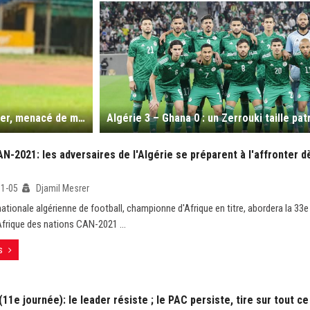
Foot/CAN 2021 : l'entraîneur de la Sierra Leone, John Keister, menacé de mort
N-2021: les adversaires de l'Algérie se préparent à l'affronter dè
01-05
Djamil Mesrer
ationale algérienne de football, championne d'Afrique en titre, abordera la 33e 
frique des nations CAN-2021 ...
s
(11e journée): le leader résiste ; le PAC persiste, tire sur tout c