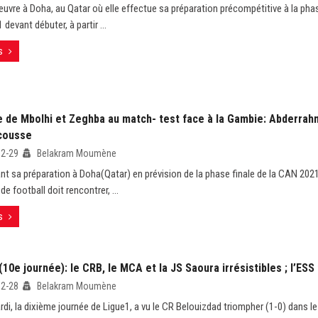
œuvre à Doha, au Qatar où elle effectue sa préparation précompétitive à la phas
evant débuter, à partir ...
s
 de Mbolhi et Zeghba au match- test face à la Gambie: Abderra
scousse
12-29
Belakram Moumène
nt sa préparation à Doha(Qatar) en prévision de la phase finale de la CAN 2021
de football doit rencontrer, ...
s
(10e journée): le CRB, le MCA et la JS Saoura irrésistibles ; l’ESS
12-28
Belakram Moumène
di, la dixième journée de Ligue1, a vu le CR Belouizdad triompher (1-0) dans le