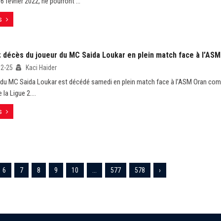
 6 février 2022, ne pourront ...
s
: décès du joueur du MC Saida Loukar en plein match face à l’ASM
12-25
Kaci Haider
 du MC Saida Loukar est décédé samedi en plein match face à l’ASM Oran com
 la Ligue 2....
s
6
7
8
9
10
...
577
578
›