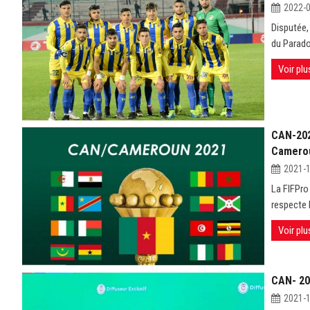
2022-
Disputée,
du Paradou
Voir plu
CAN-2021
Camero
2021-
La FIFPro
respecte l
Voir plu
CAN- 202
2021-