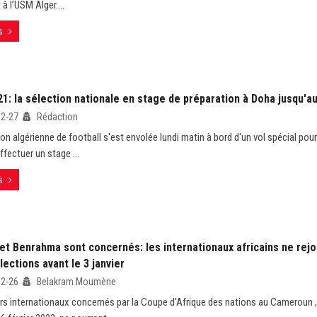
 à l’USM Alger....
s
: la sélection nationale en stage de préparation à Doha jusqu'au
12-27
Rédaction
ion algérienne de football s'est envolée lundi matin à bord d'un vol spécial pou
effectuer un stage ...
s
et Benrahma sont concernés: les internationaux africains ne rejo
lections avant le 3 janvier
12-26
Belakram Moumène
rs internationaux concernés par la Coupe d'Afrique des nations au Cameroun ,