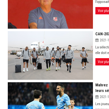
l’opposait
Voir plu
CAN-2021
2021-
La sélect
elle doit 
Voir plu
Mahrez 
leurs sé
2021-
Les joueu