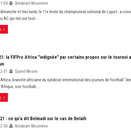
01-04
Belakram Moumène
 dimanche et hier lundi, la 11e levée du championnat national de Ligue1, a con
 AC qui tire sur tout ...
s
: la FIFPro Africa "indignée" par certains propos sur le tournoi a
un
12-31
Djamil Mesrer
 Africa, branche africaine du syndicat international des joueurs de football "d
'Afrique, son football, ...
s
1 : ce qu’a dit Belmadi sur le cas de Belaïli
12-30
Belakram Moumène