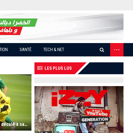
...
TION
SANTÉ
TECH & NET
LES PLUS LUS
CAN-2021: le départ des Verts pour Douala décalé à samedi