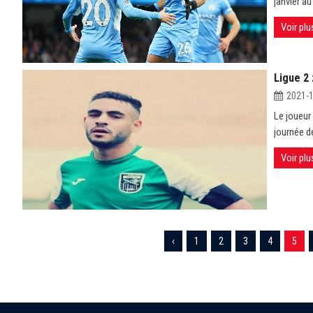
janvier au
Voir plu
Ligue 2 
2021-
Le joueur
journée de
Voir plu
‹
1
2
3
4
5