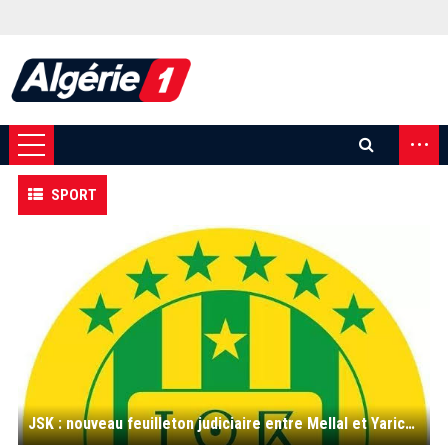
...
SPORT
JSK : nouveau feuilleton judiciaire entre Mellal et Yarichène