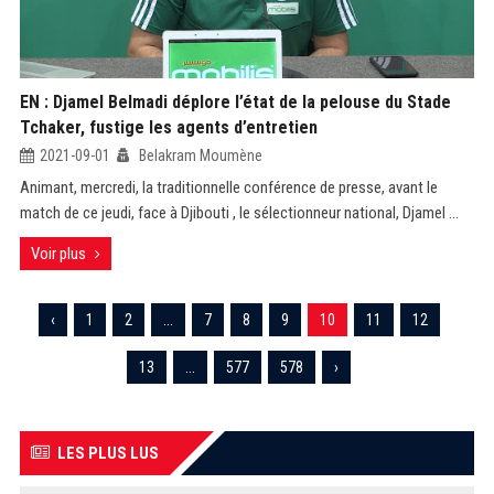
EN : Djamel Belmadi déplore l’état de la pelouse du Stade
Tchaker, fustige les agents d’entretien
2021-09-01
Belakram Moumène
Animant, mercredi, la traditionnelle conférence de presse, avant le
match de ce jeudi, face à Djibouti , le sélectionneur national, Djamel ...
Voir plus
‹
1
2
...
7
8
9
10
11
12
13
...
577
578
›
LES PLUS LUS