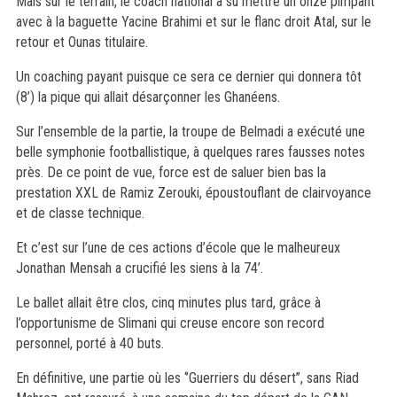
Mais sur le terrain, le coach national a su mettre un onze pimpant
avec à la baguette Yacine Brahimi et sur le flanc droit Atal, sur le
retour et Ounas titulaire.
Un coaching payant puisque ce sera ce dernier qui donnera tôt
(8’) la pique qui allait désarçonner les Ghanéens.
Sur l’ensemble de la partie, la troupe de Belmadi a exécuté une
belle symphonie footballistique, à quelques rares fausses notes
près. De ce point de vue, force est de saluer bien bas la
prestation XXL de Ramiz Zerouki, époustouflant de clairvoyance
et de classe technique.
Et c’est sur l’une de ces actions d’école que le malheureux
Jonathan Mensah a crucifié les siens à la 74’.
Le ballet allait être clos, cinq minutes plus tard, grâce à
l’opportunisme de Slimani qui creuse encore son record
personnel, porté à 40 buts.
En définitive, une partie où les ‘’Guerriers du désert’’, sans Riad