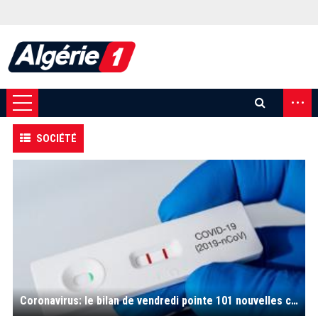
...
SOCIÉTÉ
Coronavirus: le bilan de vendredi pointe 101 nouvelles contaminations et 03 décès ; 24 wilayas épargnées