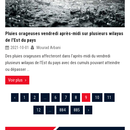
Pluies orageuses vendredi après-midi sur plusieurs wilayas
de l'Est du pays
2021-10-01
Mourad Arbani
Des pluies orageuses affecteront dans l'après-midi du vendredi
plusieurs wilayas de l'Est du pays avec des cumuls pouvant atteindre
ou dépasser ...
Voir plus
‹
1
2
...
6
7
8
9
10
11
12
...
884
885
›