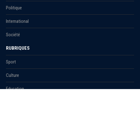
Politique
International
Société
RUBRIQUES
Sport
Culture
Education
Santé
Carnet
© 2021 Algerie1.com - Tous droits réservés.