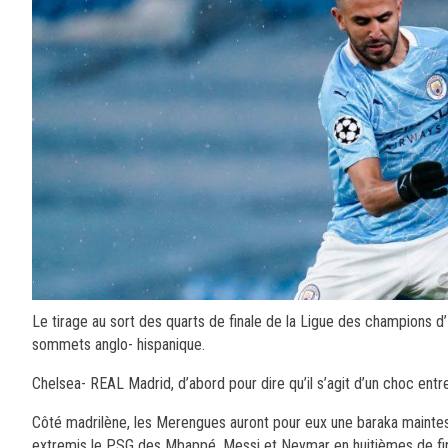
Le tirage au sort des quarts de finale de la Ligue des champions
sommets anglo- hispanique.
Chelsea- REAL Madrid, d’abord pour dire qu’il s’agit d’un choc entre l
Côté madrilène, les Merengues auront pour eux une baraka maintes f
extremis le PSG des Mbappé, Messi et Neymar en huitièmes de fin