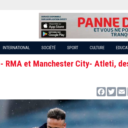
INTERNATIONAL
SOCIÉTÉ
SPORT
CULTURE
EDUCA
a- RMA et Manchester City- Atleti, de
Facebook
Twitter