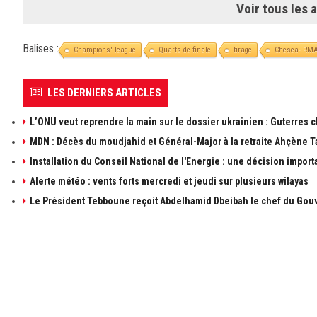
Voir tous les a
Balises :
Champions' league
Quarts de finale
tirage
Chesea- RM
LES DERNIERS ARTICLES
L’ONU veut reprendre la main sur le dossier ukrainien : Guterres 
MDN : Décès du moudjahid et Général-Major à la retraite Ahçène T
Installation du Conseil National de l'Energie : une décision import
Alerte météo : vents forts mercredi et jeudi sur plusieurs wilayas
Le Président Tebboune reçoit Abdelhamid Dbeibah le chef du Gouv
À PROPOS DE ALGÉRIE1
LIENS UTILE