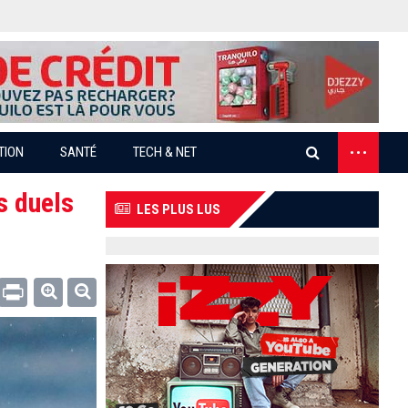
...
TION
SANTÉ
TECH & NET
s duels
LES PLUS LUS
Email
Print