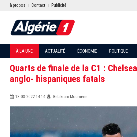
à propos
Contact
Publicité
À LA UNE
ACTUALITÉ
ÉCONOMIE
POLITIQUE
Quarts de finale de la C1 : Chelse
anglo- hispaniques fatals
18-03-2022 14:14
Belakram Moumène