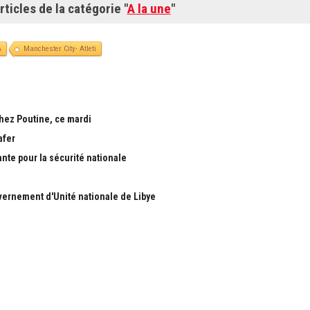
rticles de la catégorie "
A la une
"
A
Manchester City- Atleti
chez Poutine, ce mardi
afer
ante pour la sécurité nationale
ernement d'Unité nationale de Libye
S
RUBRIQUES