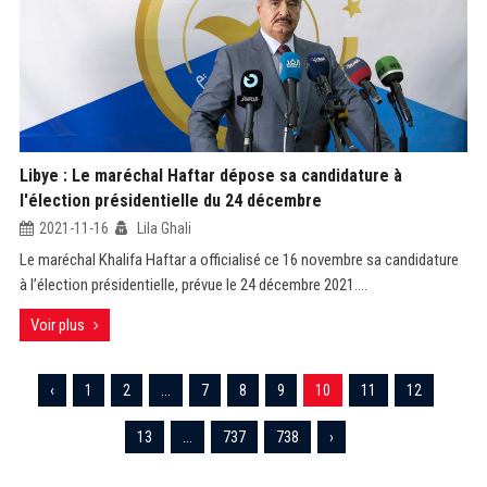
Libye : Le maréchal Haftar dépose sa candidature à
l'élection présidentielle du 24 décembre
2021-11-16
Lila Ghali
Le maréchal Khalifa Haftar a officialisé ce 16 novembre sa candidature
à l’élection présidentielle, prévue le 24 décembre 2021....
Voir plus
‹
1
2
...
7
8
9
10
11
12
13
...
737
738
›