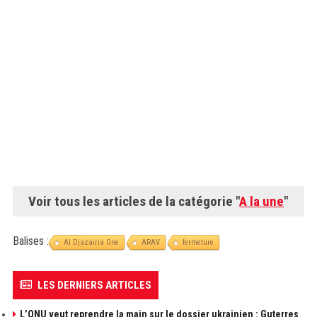
Voir tous les articles de la catégorie "
A la une
"
Balises :
Al Djazairia One
ARAV
fermeture
LES DERNIERS ARTICLES
L’ONU veut reprendre la main sur le dossier ukrainien : Guterres