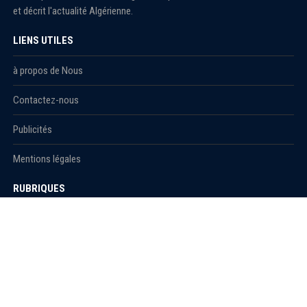
et décrit l'actualité Algérienne.
LIENS UTILES
à propos de Nous
Contactez-nous
Publicités
Mentions légales
RUBRIQUES
Actualité
économie
Politique
International