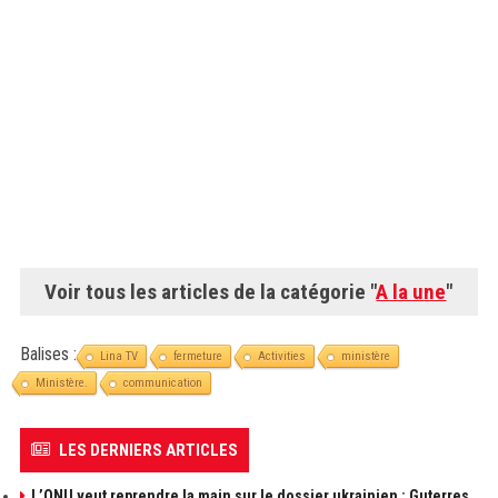
Voir tous les articles de la catégorie "
A la une
"
Balises :
Lina TV
fermeture
Activities
ministère
Ministère.
communication
LES DERNIERS ARTICLES
L’ONU veut reprendre la main sur le dossier ukrainien : Guterres