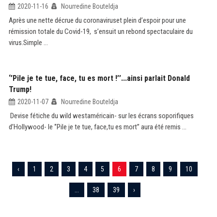
2020-11-16
Nourredine Bouteldja
Après une nette décrue du coronaviruset plein d’espoir pour une
rémission totale du Covid-19, s’ensuit un rebond spectaculaire du
virus.Simple ...
‘’Pile je te tue, face, tu es mort !’’...ainsi parlait Donald
Trump!
2020-11-07
Nourredine Bouteldja
Devise fétiche du wild westaméricain- sur les écrans soporifiques
d’Hollywood- le ‘’Pile je te tue, face,tu es mort’’ aura été remis ...
‹
1
2
3
4
5
6
7
8
9
10
...
38
39
›