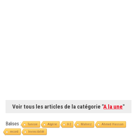
Voir tous les articles de la catégorie "
A la une
"
Balises :
Tunisie
Algérie
0-2
Mahrez
Ahmed Hassan
record
Invincibilité