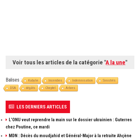
Voir tous les articles de la catégorie "
A la une
"
Balises :
Kabylie
Incendies
Indemnisation
Sinistrés
DSA
dégâts
Cheptel
Arbres
LES DERNIERS ARTICLES
L’ONU veut reprendre la main sur le dossier ukrainien : Guterres
chez Poutine, ce mardi
MDN : Décès du moudjahid et Général-Major à la retraite Ahçène