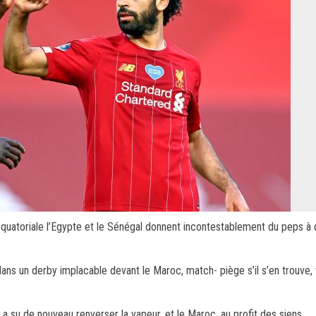
 équatoriale l’Egypte et le Sénégal donnent incontestablement du peps à 
dans un derby implacable devant le Maroc, match- piège s’il s’en trouve, 
 su de nouveau renverser la vapeur, et le Maroc, au profit des siens.