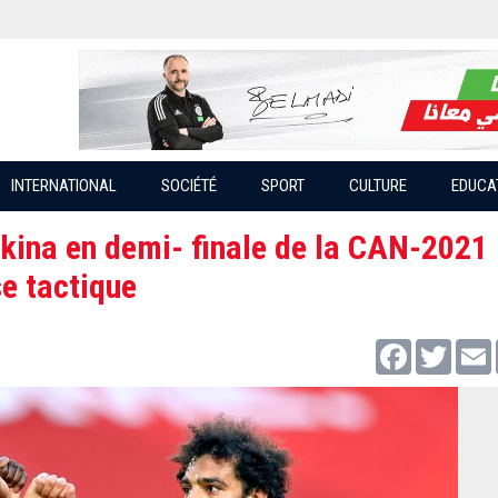
INTERNATIONAL
SOCIÉTÉ
SPORT
CULTURE
EDUCA
ina en demi- finale de la CAN-2021 
se tactique
Facebook
Twitter