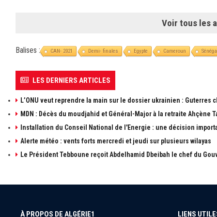
Voir tous les a
Balises :
CAN- 2021
Demi- finales
Egypte
Cameroun
Sénéga
LES DERNIERS ARTICLES
L’ONU veut reprendre la main sur le dossier ukrainien : Guterres 
MDN : Décès du moudjahid et Général-Major à la retraite Ahçène T
Installation du Conseil National de l'Energie : une décision import
Alerte météo : vents forts mercredi et jeudi sur plusieurs wilayas
Le Président Tebboune reçoit Abdelhamid Dbeibah le chef du Gouv
À PROPOS DE ALGÉRIE1
LIENS UTILE