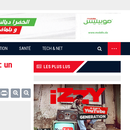
...
TION
SANTÉ
TECH & NET
: un
LES PLUS LUS
Email
Print