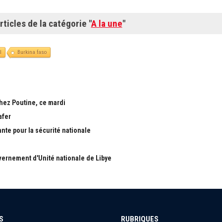
rticles de la catégorie "
A la une
"
l
Burkina faso
chez Poutine, ce mardi
afer
ante pour la sécurité nationale
ernement d'Unité nationale de Libye
S
RUBRIQUES