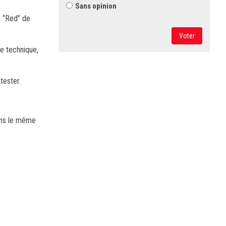
Sans opinion
‘’Red’’ de
Voter
de technique,
tester.
dans le même