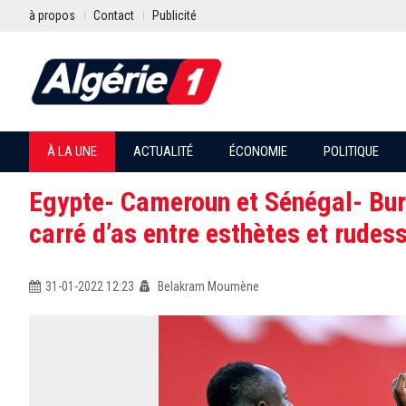
à propos
Contact
Publicité
À LA UNE
ACTUALITÉ
ÉCONOMIE
POLITIQUE
Egypte- Cameroun et Sénégal- Burk
carré d’as entre esthètes et rudes
31-01-2022 12:23
Belakram Moumène