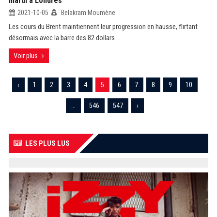
mardi à Londres
2021-10-05
Belakram Moumène
Les cours du Brent maintiennent leur progression en hausse, flirtant
désormais avec la barre des 82 dollars....
Voir plus
‹
1
2
3
4
5
6
7
8
9
10
...
546
547
›
LES PLUS LUS