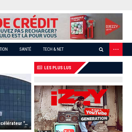
...
TION
SANTÉ
TECH & NET
LES PLUS LUS
Salon Mondial ‘’MWC22’’ de Barcelone : l'accélérateur "Algeria Venture" au rendez-vous