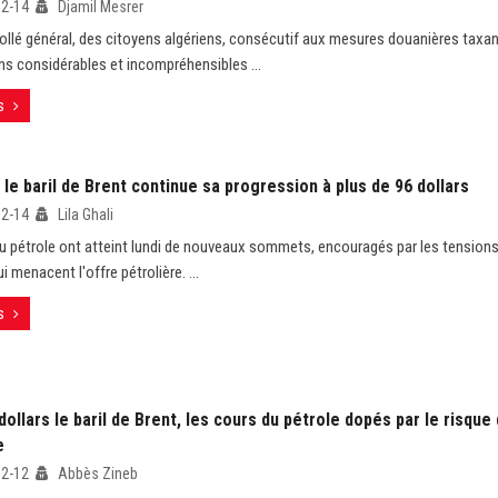
02-14
Djamil Mesrer
tollé général, des citoyens algériens, consécutif aux mesures douanières taxa
ns considérables et incompréhensibles ...
s
 le baril de Brent continue sa progression à plus de 96 dollars
02-14
Lila Ghali
du pétrole ont atteint lundi de nouveaux sommets, encouragés par les tensions
i menacent l'offre pétrolière. ...
s
dollars le baril de Brent, les cours du pétrole dopés par le risque
e
02-12
Abbès Zineb