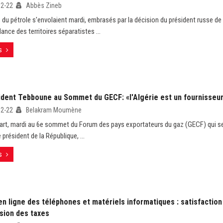
02-22
Abbès Zineb
 du pétrole s'envolaient mardi, embrasés par la décision du président russe de
ance des territoires séparatistes ...
s
ident Tebboune au Sommet du GECF: «l'Algérie est un fournisseur 
02-22
Belakram Moumène
art, mardi au 6e sommet du Forum des pays exportateurs du gaz (GECF) qui se
e président de la République, ...
s
n ligne des téléphones et matériels informatiques : satisfaction
sion des taxes