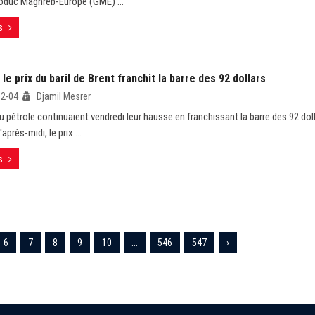
zoduc Maghreb-Europe (GME) ...
s
 le prix du baril de Brent franchit la barre des 92 dollars
02-04
Djamil Mesrer
u pétrole continuaient vendredi leur hausse en franchissant la barre des 92 dolla
après-midi, le prix ...
s
6
7
8
9
10
...
546
547
›