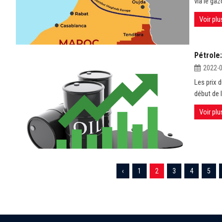
via le ga
Voir plu
Pétrole:
2022-
Les prix d
début de l'
Voir plu
‹
1
2
3
4
5