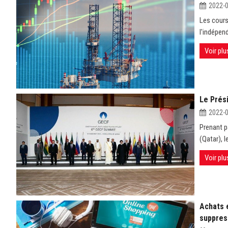
2022-
Les cours
l'indépend
Voir plu
Le Prés
2022-
Prenant p
(Qatar), l
Voir plu
Achats e
suppres