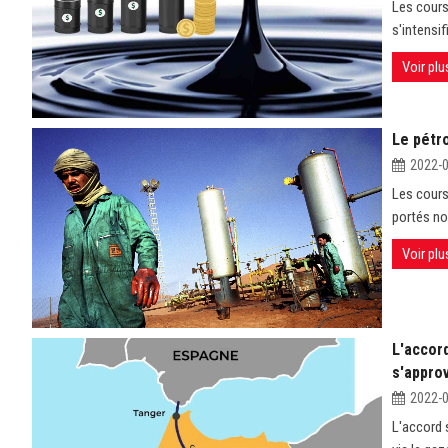
Les cours
s'intensifi
Voir plu
Le pétro
2022-
Les cours 
portés no
Voir plu
L'accord
s'approv
2022-
L'accord 