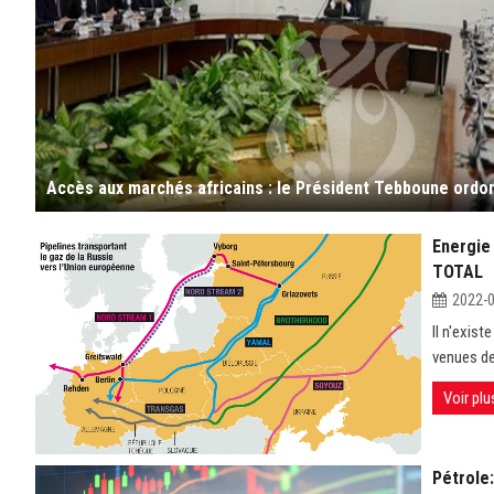
Energie 
TOTAL
2022-
Il n'exis
venues de 
Voir plu
Pétrole: