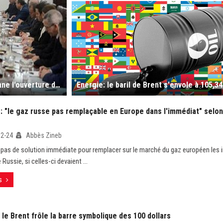
Accès aux marchés africains : le Président Tebboune ordonne l'ouverture d'une ligne maritime Alger-Dakar
Energie: le baril de Brent s'envole à 105,34
: "le gaz russe pas remplaçable en Europe dans l'immédiat" selon
02-24
Abbès Zineb
te pas de solution immédiate pour remplacer sur le marché du gaz européen les
Russie, si celles-ci devaient ...
s
 le Brent frôle la barre symbolique des 100 dollars