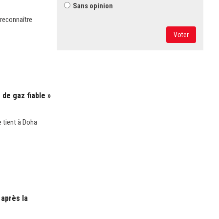
Sans opinion
 reconnaître
Voter
de gaz fiable »
 tient à Doha
 après la