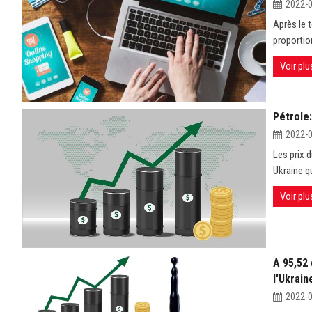
2022-
Après le 
proportio
Voir plu
Pétrole:
2022-
Les prix 
Ukraine qu
Voir plu
A 95,52 
l'Ukrain
2022-