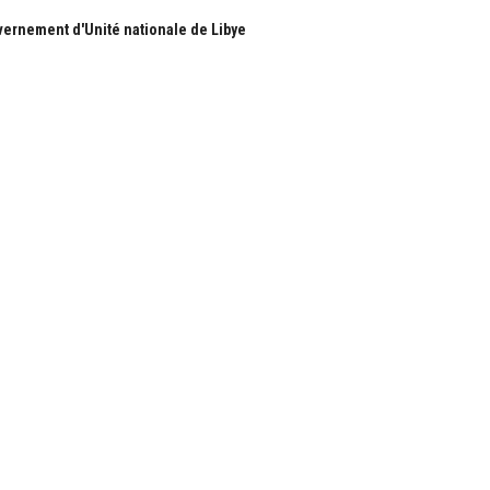
ernement d'Unité nationale de Libye
S
RUBRIQUES
Nous
Actualité
ous
économie
Politique
les
International
Société