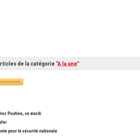
rticles de la catégorie "
A la une
"
communication
chez Poutine, ce mardi
afer
ante pour la sécurité nationale