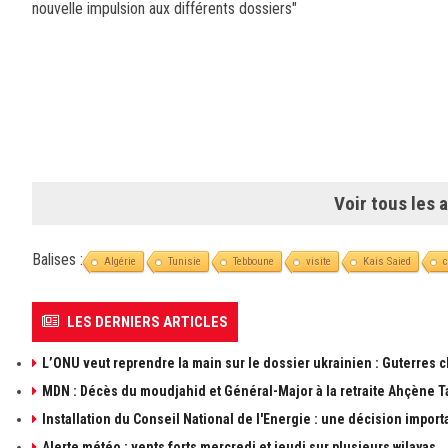
nouvelle impulsion aux différents dossiers"
Voir tous les a
Balises :
Algérie
Tunisie
Tebboune
visite
Kais Saied
LES DERNIERS ARTICLES
L’ONU veut reprendre la main sur le dossier ukrainien : Guterres 
MDN : Décès du moudjahid et Général-Major à la retraite Ahçène T
Installation du Conseil National de l'Energie : une décision import
Alerte météo : vents forts mercredi et jeudi sur plusieurs wilayas