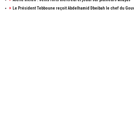
Le Président Tebboune reçoit Abdelhamid Dbeibah le chef du Gouv
À PROPOS DE ALGÉRIE1
LIENS UTILE
à propos de 
Contactez-n
Publicités
Retrouvez les sujets d'actualités politiques,
économiques et sociales en temps réel et en
Mentions léga
direct. Algérie1 explore, observe, ausculte, scrute
et décrit l'actualité Algérienne.
© 2021 Algerie1.com - Tous droits réservés.