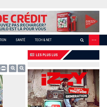
...
TION
SANTÉ
TECH & NET
LES PLUS LUS
Email
Print