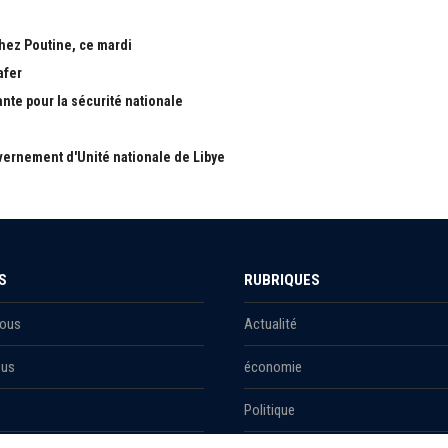
chez Poutine, ce mardi
afer
ante pour la sécurité nationale
ernement d'Unité nationale de Libye
S
RUBRIQUES
Nous
Actualité
ous
économie
Politique