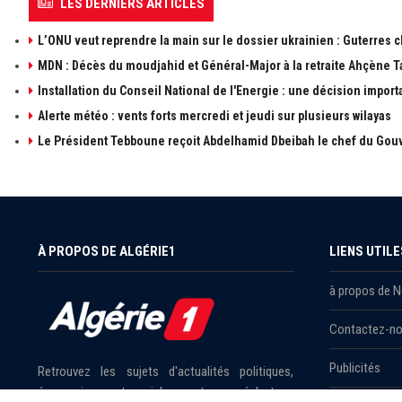
LES DERNIERS ARTICLES
L’ONU veut reprendre la main sur le dossier ukrainien : Guterres 
MDN : Décès du moudjahid et Général-Major à la retraite Ahçène T
Installation du Conseil National de l'Energie : une décision import
Alerte météo : vents forts mercredi et jeudi sur plusieurs wilayas
Le Président Tebboune reçoit Abdelhamid Dbeibah le chef du Gouv
À PROPOS DE ALGÉRIE1
LIENS UTILE
à propos de 
Contactez-n
Publicités
Retrouvez les sujets d'actualités politiques,
économiques et sociales en temps réel et en