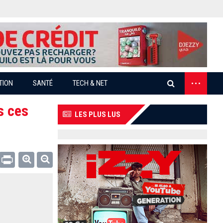
...
TION
SANTÉ
TECH & NET
s ces
LES PLUS LUS
Email
Print