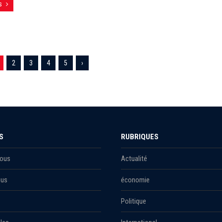
s
2
3
4
5
›
S
RUBRIQUES
Nous
Actualité
ous
économie
Politique