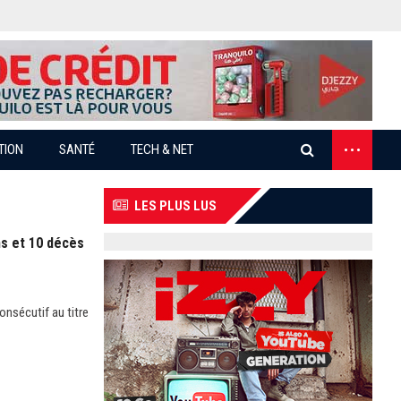
...
TION
SANTÉ
TECH & NET
LES PLUS LUS
ns et 10 décès
onsécutif au titre