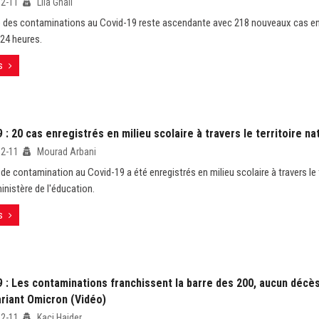
12-11
Lila Ghali
 des contaminations au Covid-19 reste ascendante avec 218 nouveaux cas en
 24 heures.
s
 : 20 cas enregistrés en milieu scolaire à travers le territoire na
12-11
Mourad Arbani
de contamination au Covid-19 a été enregistrés en milieu scolaire à travers le t
inistère de l'éducation.
s
 : Les contaminations franchissent la barre des 200, aucun décès
ariant Omicron (Vidéo)
12-11
Kaci Haider