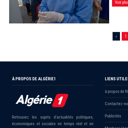
Voir plu
‹
1
À PROPOS DE ALGÉRIE1
LIENS UTILE
à propos de 
Contactez-n
Publicités
Retrouvez les sujets d'actualités politiques,
économiques et sociales en temps réel et en