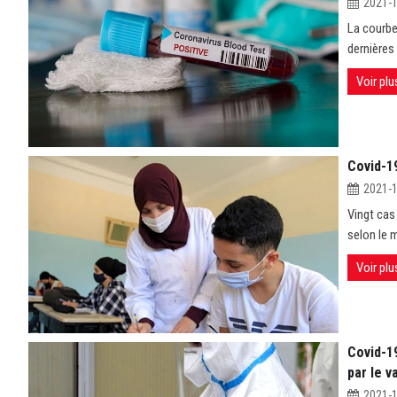
2021-
La courbe
dernières
Voir plu
Covid-19
2021-
Vingt cas 
selon le m
Voir plu
Covid-19
par le v
2021-