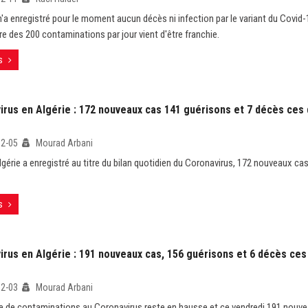
 n'a enregistré pour le moment aucun décès ni infection par le variant du Covid
re des 200 contaminations par jour vient d'être franchie.
s
irus en Algérie : 172 nouveaux cas 141 guérisons et 7 décès ces 
12-05
Mourad Arbani
Algérie a enregistré au titre du bilan quotidien du Coronavirus, 172 nouveaux ca
s
irus en Algérie : 191 nouveaux cas, 156 guérisons et 6 décès ces
12-03
Mourad Arbani
 de contaminations au Coronavirus reste en hausse et ce vendredi 191 nouve