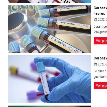
Coronav
heures
2022-
Durant ce
294 guéri
Voir plu
Coronav
2022-
Le bilan 
guérisons
Voir plu