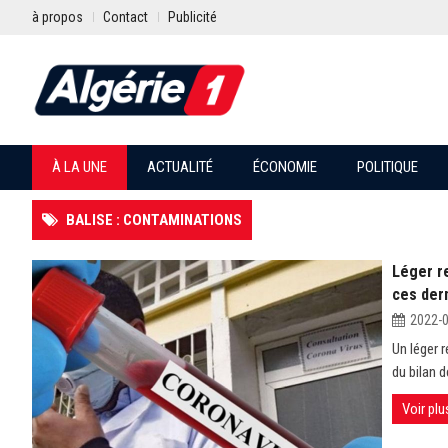
à propos
Contact
Publicité
À LA UNE
ACTUALITÉ
ÉCONOMIE
POLITIQUE
BALISE : CONTAMINATIONS
Léger re
ces der
2022-
Un léger 
du bilan 
Voir plu