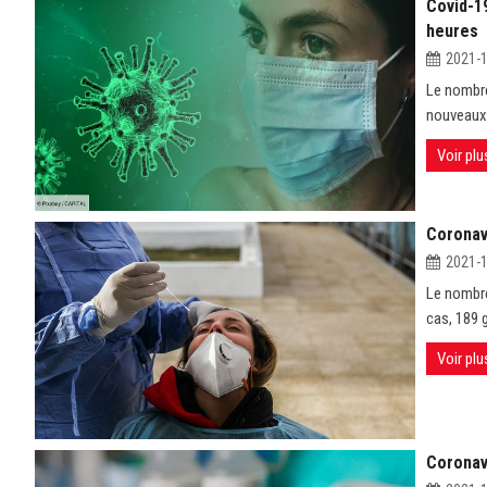
Covid-1
heures
2021-
Le nombre
nouveaux
Voir plu
Coronav
2021-
Le nombre
cas, 189 
Voir plu
Coronav