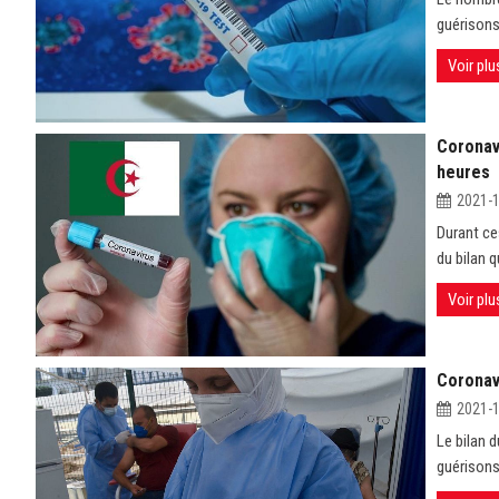
guérisons
Voir plu
Coronav
heures
2021-
Durant ce
du bilan 
Voir plu
Coronav
2021-
Le bilan 
guérisons