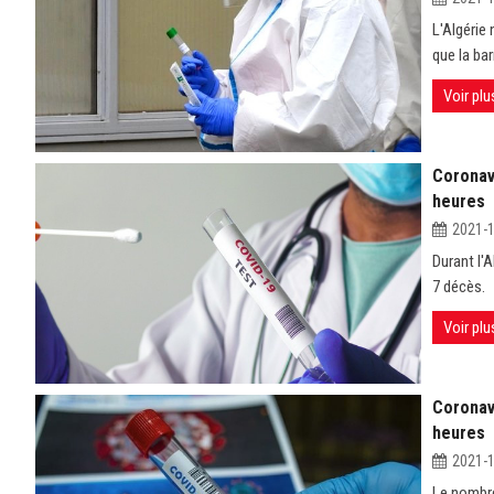
L'Algérie
que la bar
Voir plu
Coronav
heures
2021-
Durant l'
7 décès.
Voir plu
Coronav
heures
2021-
Le nombre