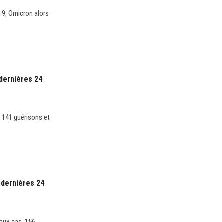
-19, Omicron alors
dernières 24
s 141 guérisons et
 dernières 24
aux cas, 156