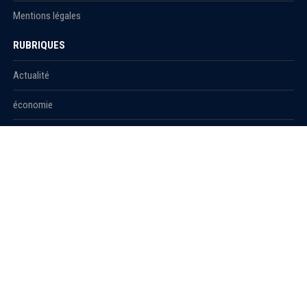
Mentions légales
RUBRIQUES
Actualité
économie
Politique
International
Société
RUBRIQUES
Sport
Culture