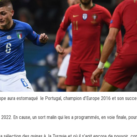
Europe aura estomaqué le Portugal, champion d’Europe 2016 et son succ
 2022. En cause, un sort malin qui les a programmés, en voie finale, pou
la sélection des quinas à la Turquie et où il s’agit encore de pouvoir c