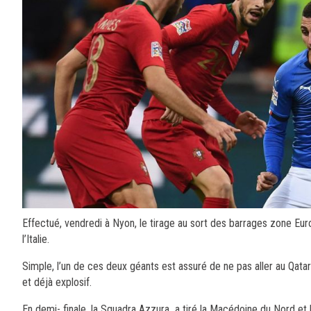
Effectué, vendredi à Nyon, le tirage au sort des barrages zone 
l’Italie.
Simple, l’un de ces deux géants est assuré de ne pas aller au Qatar
et déjà explosif.
En demi- finale, la Squadra Azzura a tiré la Macédoine du Nord et 