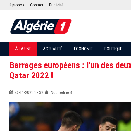
à propos
Contact
Publicité
À LA UNE
ACTUALITÉ
ÉCONOMIE
POLITIQUE
Barrages européens : l’un des deux 
Qatar 2022 !
26-11-2021 17:32
Nourredine B