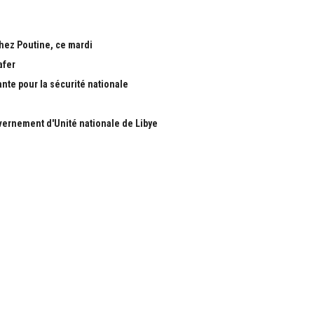
chez Poutine, ce mardi
afer
ante pour la sécurité nationale
ernement d'Unité nationale de Libye
S
RUBRIQUES
Nous
Actualité
ous
économie
Politique