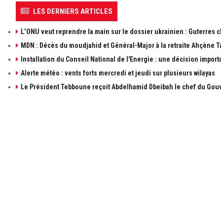
LES DERNIERS ARTICLES
L’ONU veut reprendre la main sur le dossier ukrainien : Guterres 
MDN : Décès du moudjahid et Général-Major à la retraite Ahçène T
Installation du Conseil National de l'Energie : une décision import
Alerte météo : vents forts mercredi et jeudi sur plusieurs wilayas
Le Président Tebboune reçoit Abdelhamid Dbeibah le chef du Gouv
À PROPOS DE ALGÉRIE1
LIENS UTILE
à propos de 
Contactez-n
Publicités
Retrouvez les sujets d'actualités politiques,