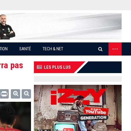
...
TION
SANTÉ
TECH & NET
rra pas
LES PLUS LUS
Email
Print