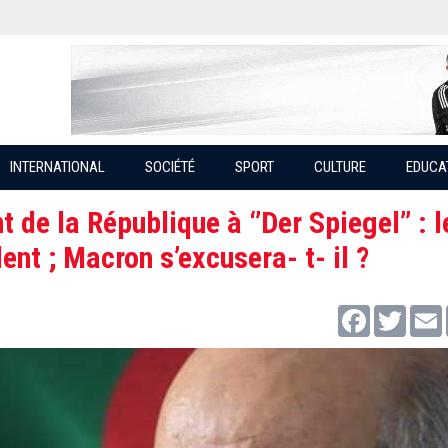
INTERNATIONAL
SOCIÉTÉ
SPORT
CULTURE
EDUCA
 de la République à ‘’Der Spiegel’’ : l
ent ; Macron s’excusera- t- il ?
Facebook
Twitter