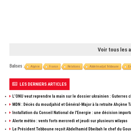
Voir tous les a
Balises :
Algérie
France
Relations
Abdelmadjid Tebboune
E
LES DERNIERS ARTICLES
L’ONU veut reprendre la main sur le dossier ukrainien : Guterres 
MDN : Décès du moudjahid et Général-Major à la retraite Ahçène T
Installation du Conseil National de l'Energie : une décision import
Alerte météo : vents forts mercredi et jeudi sur plusieurs wilayas
Le Président Tebboune reçoit Abdelhamid Dbeibah le chef du Gouv