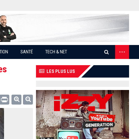
...
TION
SANTÉ
TECH & NET
es
LES PLUS LUS
Email
Print