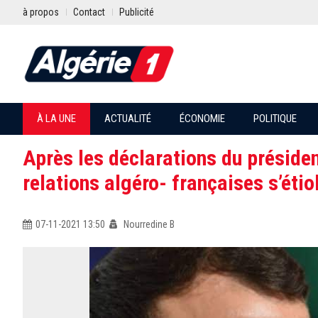
à propos
Contact
Publicité
À LA UNE
ACTUALITÉ
ÉCONOMIE
POLITIQUE
Après les déclarations du président
relations algéro- françaises s’étiol
07-11-2021 13:50
Nourredine B