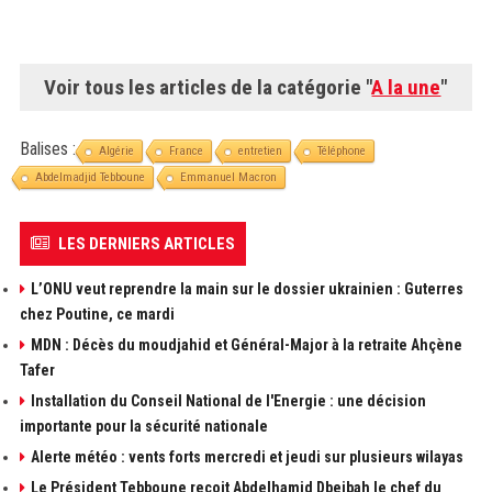
Voir tous les articles de la catégorie "
A la une
"
Balises :
Algérie
France
entretien
Téléphone
Abdelmadjid Tebboune
Emmanuel Macron
LES DERNIERS ARTICLES
L’ONU veut reprendre la main sur le dossier ukrainien : Guterres
chez Poutine, ce mardi
MDN : Décès du moudjahid et Général-Major à la retraite Ahçène
Tafer
Installation du Conseil National de l'Energie : une décision
importante pour la sécurité nationale
Alerte météo : vents forts mercredi et jeudi sur plusieurs wilayas
Le Président Tebboune reçoit Abdelhamid Dbeibah le chef du