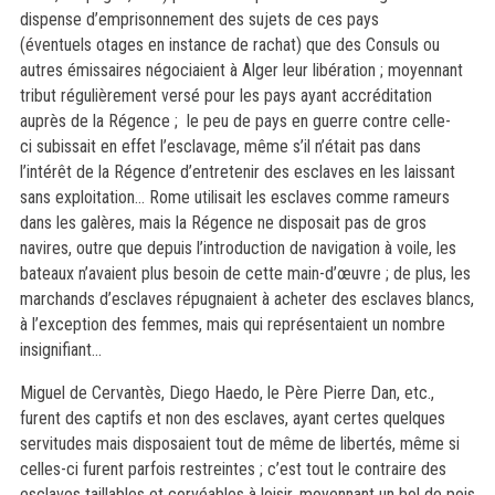
dispense d’emprisonnement des sujets de ces pays
(
éventuels
otages en instance de rachat) que des Consuls ou
autres émissaires négociaient à Alger leur libération ; moyennant
tribut régulièrement versé pour les pays ayant accréditation
auprès de la Régence ; le peu de pays en guerre contre
c
elle
-
ci
subissait en effet l’esclavage, même s’il n’était pas dans
l’intérêt de la Régence d’entretenir des esclaves en les laissant
sans exploitation… Rome utilisait les esclaves comme rameurs
dans les galères, mais la Régence ne disposait pas de gros
navires, outre que depuis l’introduction de navigation à voile, les
bateaux n’avaient plus besoin de cette main-d’œuvre ; de plus, les
marchands d’esclaves répugnaient à acheter des esclaves blancs,
à l’exception des femmes, mais qui représentaient un nombre
insignifiant...
Miguel de Cervantès, Diego Haedo, le Père Pierre Dan, etc.,
furent des captifs et non des esclaves, ayant certes quelques
servitudes mais disposaient tout de même de libertés, même si
celles-ci furent parfois restreintes ; c’est tout le contraire des
esclaves taillables et corvéables à loisir, moyennant un bol de pois