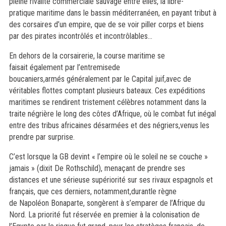
pleine rivalité commerciale sauvage entre elles,
la libre-
pratique
maritime
d
ans le
bassin méditerranéen, en payant tribut à
des corsaires d’un empire, que de
se voir
p
iller corps et biens
par
des pirates
incontrôlés et incontrôlables
…
En dehors de la corsairerie, la course maritime
se
faisait
également
par l’entremise
de
boucaniers,
armés
généralement
par le Capital juif
,
avec de
véritables flottes comptant plusieurs bateaux
. Ces expéditions
maritimes se rendirent tristement célèbres notamment dans la
traite
négrière le long des côtes d’Afrique, où le combat fut inégal
entre des tribus
africaines
désarmé
e
s et des négriers
,
venus les
prendre par surprise.
C’est lorsque la GB devint « l’empire où le soleil ne se couche »
jamais » (dixit De Rothschild),
menaçant de
pren
dre ses
distances et
une sérieuse
supériorité
sur
se
s rivaux
espagnols et
français
, que ce
s derniers, notamment,
durant
le règne
de
Napoléon Bonaparte, songèrent à s’emparer de l’Afrique du
Nord
. L
a priorité
fut réservée en premier
à la colonisation de