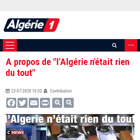
...
A propos de "l’Algérie n’était rien
du tout"
23-07-2020 16:03
Contribution
Facebook
Twitter
Email
Print