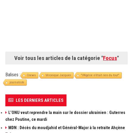
Voir tous les articles de la catégorie "
Focus
"
Balises :
Cnews
Véronique Jacquier
"l’Algérie n’était rien du tout"
journaliste
LES DERNIERS ARTICLES
L’ONU veut reprendre la main sur le dossier ukrainien : Guterres
chez Poutine, ce mardi
MDN : Décès du moudjahid et Général-Major à la retraite Ahçène