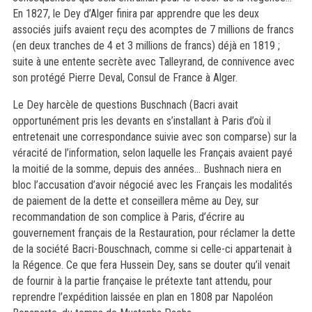
En 1827, le Dey d’Alger finira par apprendre que les deux
associés juifs avaient reçu des acomptes de 7 millions de francs
(en deux tranches de 4 et 3 millions de francs) déjà en 1819 ;
suite à une entente secrète avec Talleyrand, de connivence avec
son protégé Pierre Deval, Consul de France à
Alger.
Le Dey harcèle de questions Buschnach (Bacri avait
opportunément pris les devants en s’installant à Paris d’o
ù
il
entretenait une correspondance suivie avec son comparse) sur la
vé
racit
é
de l
’information, selon laquelle les Français avaient payé
la moitié de la somme, depuis des années... Bushnach niera en
bloc l’accusation d’avoir négocié avec les Français les modalités
de paiement de la dette et conseillera même au Dey, sur
recommandation de son complice à Paris, d’écrire au
gouvernement français de la Restauration, pour réclamer la dette
de la société Bacri-Bouschnach, comme si celle-ci appartenait à
la Régence. Ce que fera Hussein Dey, sans se douter qu’il venait
de fournir à la partie française le prétexte tant attendu, pour
reprendre l’expédition laissée en plan en 1808 par Napoléon