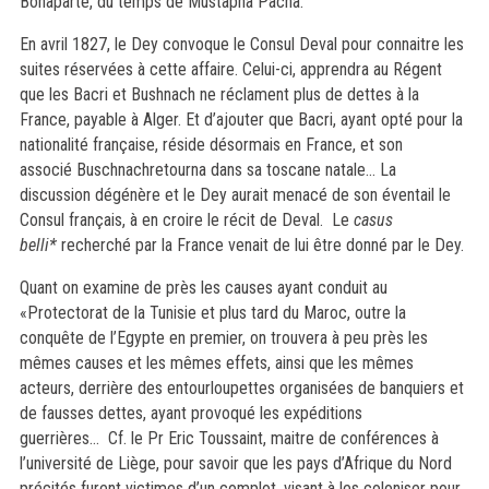
Bonaparte, du temps de Mustapha Pacha.
E
n avril 1827, le Dey convoque le Consul Deval pour connaitre les
suites réservées à cette affaire. Celui-ci, apprendra au Régent
que les Bacri et Bushnach ne réclament plus de dettes à la
France, payable à Alger. Et d’ajouter que Bacri, ayant opté pour la
nationalité française, réside désormais en France, et son
associé
Buschnach
retourna dans sa toscane natale… La
discussion dégénère et le Dey aurait menacé de son éventail le
Consul français, à en croire le récit de Deval. Le
casus
belli*
recherché par la France venait de lui être donné par le Dey.
Quant on examine de près les causes ayant conduit au
«Protectorat de la Tunisie et plus tard du Maroc, outre la
conquête de l’Egypte en premier, on trouvera à peu près les
mêmes causes et les mêmes effets, ainsi que les mêmes
acteurs, derrière des entourloupettes organisées de banquiers et
de fausses dettes, ayant provoqué les expéditions
guerrières…
Cf. le Pr Eric Toussaint, maitre de conférences à
l’université de Liège, pour savoir que les pays d’Afrique du Nord
précités furent victimes d’un complot, visant à les coloniser pour