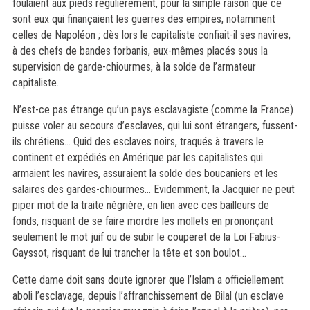
foulaient aux pieds régulièrement, pour la simple raison que ce
sont eux qui finançaient les guerres des empires, notamment
celles de Napoléon ; dès lors le capitaliste confiait-il ses navires,
à des chefs de bandes forbanis, eux-mêmes placés sous la
supervision de garde-chiourmes, à la solde de l’armateur
capitaliste.
N’est-ce pas étrange qu’un pays esclavagiste (comme la France)
puisse voler au secours d’esclaves, qui lui sont étrangers, fussent-
ils chrétiens… Quid des esclaves noirs, traqués à travers le
continent et expédiés en Amérique par le
s
capital
istes
qui
armai
en
t les navires, assurai
en
t la solde des boucaniers et les
salaires des gardes-chiourmes… Evidemment, la Jacquier ne peut
piper mot de la traite négrière, en lien avec ces bailleurs de
fonds, risquant de se faire mordre les mollets en prononçant
seulement le mot juif ou de subir le
couperet de la Loi Fabius-
Gayssot
, risquant de lui trancher la tête
et son boulot
…
Cette dame doit sans doute ignorer que l’Islam a officiellement
aboli l’esclavage, depuis l’affranchissement de Bilal (un esclave