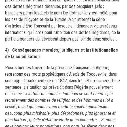
des dettes illégitimes détenues par des banquiers juifs ;
banquiers parmi lesquels le nom De Rothschild y est mêlé, pour
les cas de l’Egypte et de la Tunisie…
Voir Internet la série
d’articles d’Eric Toussaint par lesquels il dénonce, via un réseau
international qu’il créa pour l’abolition des dettes illégitimes, de la
part d’argentiers qui sévissent depuis pas loin de deux siècles…
4)
Conséquences morales, juridiques et institutionnelles
de la colonisation
Pour situer les travers de la présence française en Algérie,
reprenons ces mots prophétiques d’Alexis de Tocqueville, dans
son rapport parlementaire de 1847, dans lequel il ré
sumera d
’une
sentence la situation qui prévalait dans l’Algérie nouvellement
colonisée :
« autour de nous les lumières se sont éteintes, le
recrutement des hommes de religion et des hommes de loi a
cessé ; c.-à-d que nous avons rendu la société musulmane
beaucoup plus misérable, plus désordonnée, plus ignorante et
plus barbare, qu’
elle n
’était avant de nous connaître... Si nous
enveloppions leurs populations, non pour les élever dans nos