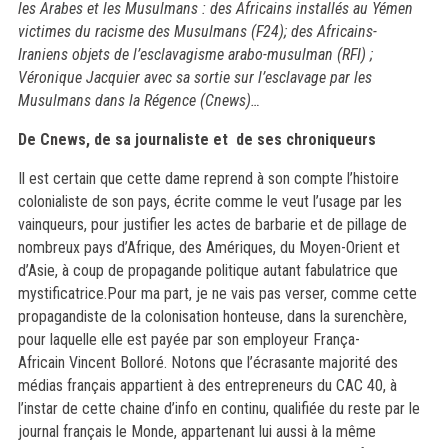
les Arabes et les Musulmans : des Africains installés au Yémen
victimes du racisme des Musulmans (F24); des Africains-
Iraniens objets de l’esclavagisme arabo-musulman (RFI) ;
Véronique Jacquier avec sa sortie sur l’esclavage par les
Musulmans dans la Régence (Cnews)…
De Cnews, de sa journaliste et de ses chroniqueurs
Il est certain que cette dame reprend à son compte l’histoire
colonialiste de son pays,
écrite
comme le veut l’usage par les
vainqueurs, pour justifier
les actes de bar
barie et
de
pillage de
nombreux pays d’Afrique, des Amériques, du Moyen
-
Orient et
d’Asie, à coup de propagande politique
autant fabulatrice
que
mystificatrice.
Pour ma part, j
e ne vais pas verser
,
comme cette
propagandiste de la colonisation honteuse
,
dans la surenchère,
pour laquelle elle est
payée par son
employe
ur França-
Africain
Vincent Bolloré. Notons que l’écrasante majorité des
médias français appartient à des entrepreneurs du CAC 40, à
l’instar de cette chaine d’info en continu, qualifiée du reste par le
journal français le Monde, appartenant lui aussi à la même