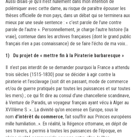
Aussi disais-je qu’il
n’est nullement dans mon intention
de
polémiquer avec cette dame, au risque de paraître épouser les
thèses officielle de mon pays, dans un débat qui se terminera aux
mieux
par
une seule sentence : « c’est parole de l’une contre
parole de l’autre ». Personnellement, je charge l’autre histoire (la
vraie)
, contenue dans
les archives françaises (dont le grand public
français n’en a pas connaissance) de se faire l
’
écho de ma voix
..
.
1)
D
u projet de « mettre fin à la Piraterie barbaresque »
Il n’est pas interdit de
se demander pourquoi la France a attendu
trois siècles (1515-1830) pour se décider à agir contre la
piraterie et l’esclavage (soit dit en passant, mode de commerce
et/ou de guerre pratiqués par toutes les puissances et sur toutes
les mers) ; ce qui fit dire au consul d’une chancellerie
scandinave
,
à Venture de Paradis, un voyageur français
ayant vécu à Alger au
XVIIIème S :
«
…
La divinit
é qu’on encense en Europe, sous le
nom
d’intérêt du commerce
,
fait souffrir aux Princes européens
mille humiliation…
». En réalité, la Régence
ottomane
, en dépit de
ses travers, a permis à toutes les puissances
de l’époque, en