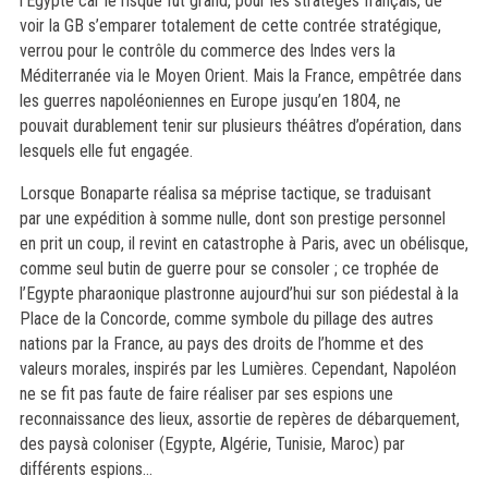
l’Egypte
car
le risque fut grand, pour les stratèges français, de
voir la GB s’emparer totalement de cette contrée stratégique,
verrou pour le contrôle du commerce des Indes vers la
Méditerranée via le Moyen Orient. Mais
la
France,
empêtrée dans
les guerres napoléoniennes en Europe
jusqu’en 1804,
ne
pouvait
durablement tenir sur plusieurs
théâtres d’opération
, dans
lesquels elle fut engagée
.
Lorsque Bonaparte réalisa sa méprise
tactique, se traduisant
par
une expédition à somme nulle
,
dont son prestige
personnel
en
pri
t
un coup, il revint en catastrophe à Paris, avec un obélisque,
comme
seul butin
de guerre pour se consoler
; ce trophée
de
l’Egypte pharaonique
plastronne aujourd’hui sur son piédestal à la
Place de la Concorde
, comme symbole du
pillage
des autres
nations par la France, au pa
ys des droits de l’homme et des
valeurs morales
, inspirés par les Lumières
. Cependant, Napoléon
ne se fit pas faute de
faire
réaliser
par ses espions
une
reconnaissance des lieux, assorti
e de repères de débarquement,
des pays
à coloniser (Egypte, Algérie, Tunisie, Maroc)
par
différents espions
…