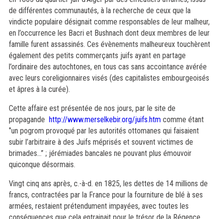
de différentes communautés, à la recherche de ceux que la
vindicte populaire désignait comme responsables de leur malheur,
en l’occurrence les Bacri et Bushnach dont deux membres de leur
famille furent assassinés. Ces évènements malheureux touchèrent
également des petits commerçants juifs ayant en partage
l’ordinaire des autochtones, en tous cas sans accointance avérée
avec leurs coreligionnaires visés (des capitalistes embourgeoisés
et âpres à
la cur
ée).
Cette affaire est présentée de nos jours, par le site de
propagande
http://www.merselkebir.org/juifs.htm
comme étant
‘’un pogrom provoqué par les autorités ottomanes qui faisaient
subir l’arbitraire à des Juifs méprisés et souvent victimes de
brimades…’’ ; jérémiades bancales ne pouvant plus émouvoir
quiconque désormais.
Vingt cinq ans après, c.-à-d. en 1825, les dettes de 14 millions de
francs, contractées par la France pour la fourniture de blé à ses
armées, restaient prétendument impayées, avec toutes les
conséquences que cela entrainait pour le trésor de la Régence...