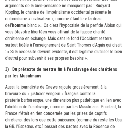
arguments de la bien-pensance ne manquent pas :
Rudyard
Kippling,
le chantre de l’impérialisme occidental présente le
colonialisme « civilisateur »,
comme étant le « fardeau
de
l’homme
blanc »… Ca c’est l
’
hypoc
r
i
sie de la perfide Albion
qui
vous
ôte
votre liberté
en vous offrant de la fausse charité
chrétienne en échange. Mais dans le fond l’Occident
restera
surtout fidèle à l'enseignement de Saint Thomas d'Aquin qui disait
: « Si la né
cessit
é devient évidente, il est légitime d'utiliser le bien
d'autrui pour subvenir à ses propres besoins ».
3)
Du prétexte de mettre fin à l’esclavage des chrétiens
par les Musulmans
Aussi, la journaliste de Cnews rajoute grossièrement, à la
bravoure du « justicier vengeur » français contre la
piraterie
barbaresque
, une dimension plus pathétique en lien avec
l’abolition de l’esclavage, commis par les Musulmans. Pourtant, la
France n’était en rien concernée par les prises de captifs
chrétiens, dès lors que cette puissance (comme du reste les Usa,
la GB, l’Espagne, etc.)
passait
des pactes avec la Régence de