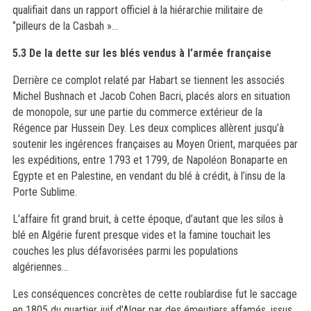
qualifiait dans un rapport officiel à la hiérarchie militaire de
‘’pilleurs de la Casbah »…
5.3 D
e la dette sur les blés vendus à l’armée française
Derri
ère ce complot relaté par Habart se tiennent les associé
s
Michel Bushnach et Jacob Cohen Bacri, plac
és alors en situation
de monopole, sur une partie du commerce extérieur de la
Régence par Hussein Dey. Les deux complices allèrent jusqu’à
soutenir les ingérences françaises au Moyen Orient, marquées par
les expéditions, entre 1793 et 1799, de Napoléon Bonaparte en
Egypte et en Palestine, en vendant du blé à crédit, à l’insu de la
Porte Sublime.
L’affaire fit grand bruit, à cette époque, d’autant que les silos à
blé
en Alg
érie furent presque vides et la famine touchait les
couches les plus défavorisées parmi les populations
algériennes...
Les conséquences concrètes de cette roublardise fut le saccage
en 1805 du quartier juif d’Alger par des émeutiers affamés, issus