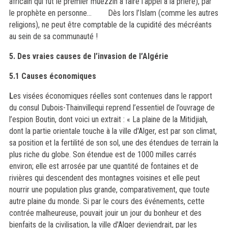
africain qui fut le premier muezzin à faire l’appel à la prière), par
le prophète en personne… Dès lors l’Islam (comme les autres
religions),
ne peut être
comptable de la cupidité des mécréants
au sein de sa communauté !
5
.
D
es vraies causes de l’invasion de l’Algérie
5
.1 Causes économiques
L
es visées économiques réelles
sont
contenues dans le rapport
du consul Dubois-Thainville
qui
repren
d
l’essentiel de l’ouvrage de
l’espion Boutin,
dont
voici un extrait : «
La plaine de la Mitidjiah,
dont la partie orientale touche à la ville d'Alger, est par son climat,
sa position et la fertilité de son sol, une des étendues de terrain la
plus riche du globe
. Son étendue est de 1000 milles carrés
environ; elle est arrosée par une quantité de fontaines et de
rivières qui descendent des montagnes voisines et elle peut
nourrir une population plus grande, comparativement, que toute
autre plaine du monde.
Si par le cours des événements, cette
contrée malheureuse, pouvait jouir un jour du bonheur et des
bienfaits de la civilisation, la ville d'Alger deviendrait, par les