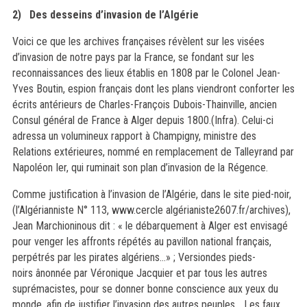
2)
Des
desseins d’inv
asion de l’Algérie
V
oici ce que les archives françaises révèlent sur les visées
d’invasion de notre pays par la France, se fondant sur les
reconnaissances des lieux établis en 1808 par le Colonel Jean-
Yves Boutin, espion français dont les plans viendront conforter les
écrits antérieurs de Charles-François Dubois-Thainville, ancien
Consul général de France à Alger depuis 1800
.
(Infra).
Celui-ci
adressa un volumineux rapport à Champigny, ministre des
Relations extérieures, nommé en remplacement de Talleyrand par
Napoléon Ier, qui
ruminait son plan d’invasion de la Régence
.
Comme justification à l’invasion de l’Algérie,
dans le site
pied-noir,
(l’Algé
rianniste N
° 113, www.cercle algérianiste2607.fr/archives),
Jean Marchioni
nous dit : «
le déb
arquement à Alger est envisagé
p
our venger les affronts répétés au pavillon
national français
,
perpétrés par les pirates algériens
…
» ; Version
des pieds-
noirs
ânonnée par Véronique Jacquier et par tous les autres
suprémacistes, pour se donner bonne conscience aux yeux du
monde, afin de justifier l’invasion
des autre
s peuples
... Les faux