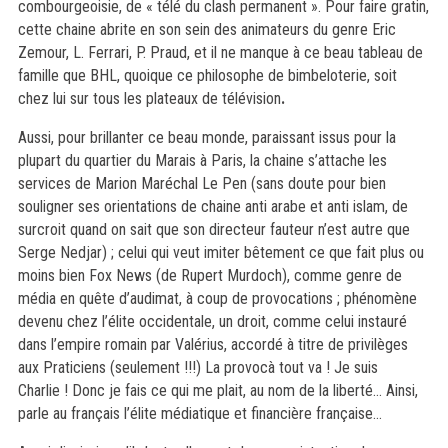
combourgeoisie, de « télé du clash permanent »
. P
our faire gratin,
cette chaine
abrite en son sein
des animateurs du genre Eric
Zemour, L. Ferrari, P. Praud, et il ne manque à ce beau tableau de
famille que BHL, quoique ce philosophe
de bimbeloterie, soit
chez lui sur tous les plateaux de télévision
.
Aussi, pour
brillanter
ce beau monde,
paraissant issus
pour la
plupart du quartier
du M
arais à Paris, la chaine s’attache les
services de Marion Maréchal Le Pen (
sans doute pour bien
souligner ses
orientation
s
de
chaine
anti arabe et anti islam
,
de
surcroit quand on sait que son directeur fauteur n’est autre
qu
e
Serge Nedjar
)
; celui qui veut imiter bêtement ce que fait plus ou
moins bien Fox News (de Rupert Murdoch), comme genre de
média en quête d’audimat
,
à coup de provocations ; phénomène
devenu chez l’élite occidentale, un droit, comme celui instauré
dans l’
empire r
om
ain
par Valérius, accordé à titre de privilèges
aux Praticiens (seulement !
!
!) La provoc
à tout va ! Je suis
Charlie ! D
onc je fais ce qui me plait, au nom de la liberté… Ainsi,
parle au français l’élite médiatique
et financière
française
…