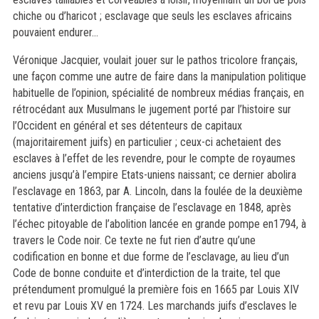
chiche ou d’haricot
; esclavage que seuls les esclaves africains
pouvaient endurer
…
Véronique Jacquier, voulait jouer sur le pathos tricolore français,
une façon comme une autre de faire dans la manipulation politique
habituelle de l’opinion, spécialité de
nombreux
médias français, en
rétrocédant aux Musulmans le jugement porté par l’histoire sur
l’Occident en général et ses détenteurs de capitaux
(majoritairement juifs) en particulier ; ceux-ci achetaient des
esclaves à l’effet de les revendre, pour le compte de royaumes
anciens jusqu’à l’empire Etats-uniens naissant; ce dernier abolira
l’esclavage en 1863,
par
A. Lincoln, dans la foulée de la deuxième
tentative d’interdiction française de l’esclavage en 1848, après
l’échec pitoyable de l’abolition lancée en grande pompe e
n
1794, à
travers le Code noir. Ce
texte
ne fut rien d’autre qu’une
codification en bonne et due forme de l’esclavage, au lieu d’un
Code de bonne conduite et d’interdiction de la traite, tel que
prétendument
promulgué la première fois en 1665 par Louis XIV
et revu par Louis XV en 1724. Les marchands juifs d’esclaves le