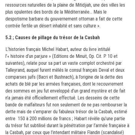
ressources naturelles de la plaine de Mitidjiah, une des villes les
plus opulentes des bords de la Mé
diterran
ée... Mais le
despotisme barbare du gouvernement ottoman a fait de cette
contrée fertile
un d
é
sert inhabit
é et sans culture ».
5.2 ; Causes de pillage du trésor de la Casbah
L’historien français Michel Habart, auteur du livre intitulé
l’« histoire d’un parjure » (
Editions de Minuit, Op. Cit. P. 10 et
suivantes)
, relate pour sa part un vaste complot orchestré par
Talleyrand, auquel furent mêlés le consul français Deval et deux
comparses juifs (Bacri et Bushnach), à l’origine de la dette des
achats de blé par les armées françaises, dont le recouvrement
des sommes en jeu fut enveloppé d’un grand mystère et de fait
n’a jamais été officiellement effectué. Les desseins de cette
bande de malfaiteurs fut non seulement de ne pas rembourser la
dette mais de s’emparer du fabuleux trésor de la Casbah, estimé
entre 150 à 200 millions de francs ; Habart révèle qu’une partie
du trésor fut subtilisé durant la pénétration par l’armée française à
la Casbah, par ceux que l’intendant militaire Flandin (scandalisé)