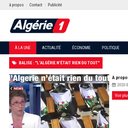
à propos
Contact
Publicité
À LA UNE
ACTUALITÉ
ÉCONOMIE
POLITIQUE
BALISE : "L’ALGÉRIE N’ÉTAIT RIEN DU TOUT"
A propos
2020-
Voir plu