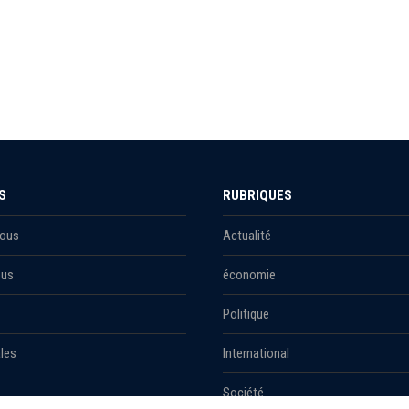
S
RUBRIQUES
Nous
Actualité
ous
économie
Politique
les
International
Société