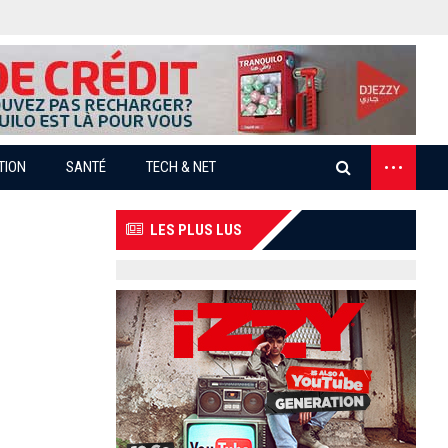
...
TION
SANTÉ
TECH & NET
LES PLUS LUS