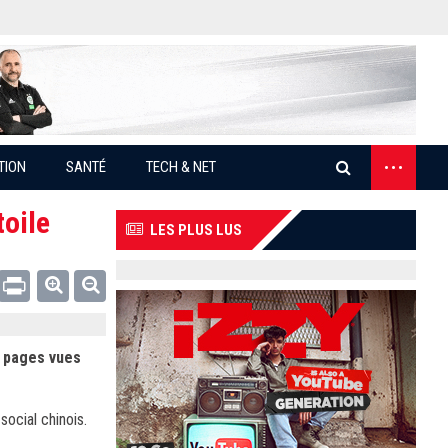
...
TION
SANTÉ
TECH & NET
toile
LES PLUS LUS
Email
Print
e pages vues
ocial chinois.