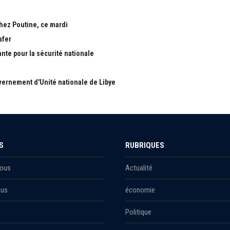
chez Poutine, ce mardi
afer
ante pour la sécurité nationale
ernement d'Unité nationale de Libye
S
RUBRIQUES
Nous
Actualité
ous
économie
Politique