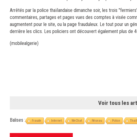
Arrêtés par la police thaïlandaise dimanche soir, les trois "fermie
commentaires, partages et pages vues des comptes à visée commerci
augmentent pour le site, ou la page frauduleux. Le tout pour un gé
derrière les clics. Les policiers ont découvert également plus de 
(mobilealgerie)
Voir tous les art
Balises :
Fraude
Internet
WeChat
Réseau
Police
Thaï