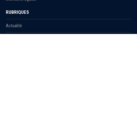
RUBRIQUES
Actualité
économie
Politique
International
Société
RUBRIQUES
Sport
Culture
Education