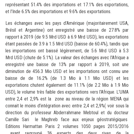
représentant 51.4% des importations et 17.1% des exportations,
et l’Inde 6.5% des importations et 9.6% des exportations.
Les échanges avec les pays d’Amérique (majoritairement USA,
Brésil et Argentine) ont enregistré une baisse de 27.8% par
rapport à 2019 (de 9.5 Mrd USD à 6.9 Mrd USD), les exportations
étant passées de 3.9 à 1.5 Mrd USD (baisse de 60.4%), tandis que
les importations ont baissé légèrement, de 5.6 Mrd USD à 5.3
Mrd USD (chute de 5.1%). La valeur des échanges avec l’Afrique a
enregistré une baisse de 13% par rapport à 2019, soit une
diminution de 456.3 Mio USD et les importations ont connu une
baisse de de 16.2% (de 1.3 Mio à 1.1 Mio USD) et les
exportations chutent également de 11.1% (de 2.2 Mio à 1.9 Mio
USD), le volume très faible des exportations vers l’Afrique. L’UMA
entre 2,4 et 2,9% est la zone au niveau de la région MENA qui
connait le moins d’intégration avec entre 2,4 et 2,9%( voir sous la
direction du professeur Abderrahmane Mebtoul et du docteur
Camille Sari le Maghreb face aux enjeux géostratégiques
Editions Harmattan Paris 2 volumes 1050 pages 2015/2016
ayant regroupé 36 experts des deux rives de la