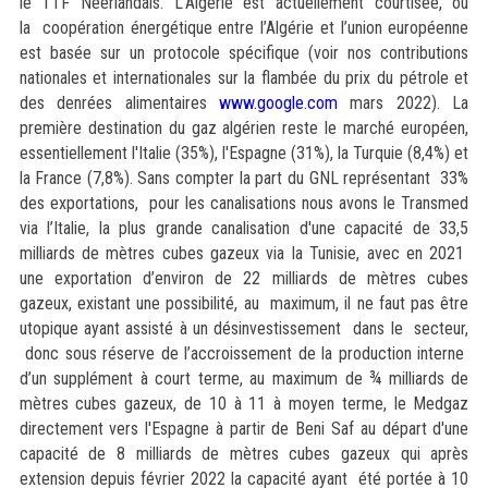
le TTF Néerlandais. L’Algérie est actuellement courtisée, où
la coopération énergétique entre l’Algérie et l’union européenne
est basée sur un protocole spécifique (voir nos contributions
nationales et internationales sur la flambée du prix du pétrole et
des denrées alimentaires
www.google.com
mars 2022). La
première destination du gaz algérien reste le marché européen,
essentiellement l'Italie (35%), l'Espagne (31%), la Turquie (8,4%) et
la France (7,8%). Sans compter la part du GNL représentant 33%
des exportations, pour les canalisations nous avons le Transmed
via l’Italie, la plus grande canalisation d'une capacité de 33,5
milliards de mètres cubes gazeux via la Tunisie, avec en 2021
une exportation d’environ de 22 milliards de mètres cubes
gazeux, existant une possibilité, au maximum, il ne faut pas être
utopique ayant assisté à un désinvestissement dans le secteur,
donc sous réserve de l’accroissement de la production interne
d’un supplément à court terme, au maximum de ¾ milliards de
mètres cubes gazeux, de 10 à 11 à moyen terme, le Medgaz
directement vers l'Espagne à partir de Beni Saf au départ d'une
capacité de 8 milliards de mètres cubes gazeux qui après
extension depuis février 2022 la capacité ayant été portée à 10