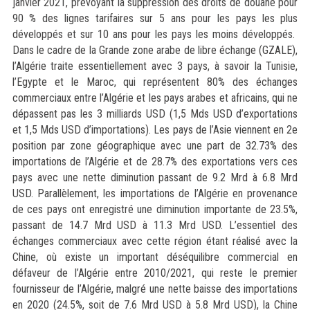
janvier 2021, prévoyant la suppression des droits de douane pour
90 % des lignes tarifaires sur 5 ans pour les pays les plus
développés et sur 10 ans pour les pays les moins développés.
Dans le cadre de la Grande zone arabe de libre échange (GZALE),
l’Algérie traite essentiellement avec 3 pays, à savoir la Tunisie,
l’Egypte et le Maroc, qui représentent 80% des échanges
commerciaux entre l’Algérie et les pays arabes et africains, qui ne
dépassent pas les 3 milliards USD (1,5 Mds USD d’exportations
et 1,5 Mds USD d’importations). Les pays de l’Asie viennent en 2e
position par zone géographique avec une part de 32.73% des
importations de l’Algérie et de 28.7% des exportations vers ces
pays avec une nette diminution passant de 9.2 Mrd à 6.8 Mrd
USD. Parallèlement, les importations de l’Algérie en provenance
de ces pays ont enregistré une diminution importante de 23.5%,
passant de 14.7 Mrd USD à 11.3 Mrd USD. L’essentiel des
échanges commerciaux avec cette région étant réalisé avec la
Chine, où existe un important déséquilibre commercial en
défaveur de l’Algérie entre 2010/2021, qui reste le premier
fournisseur de l’Algérie, malgré une nette baisse des importations
en 2020 (24.5%, soit de 7.6 Mrd USD à 5.8 Mrd USD), la Chine