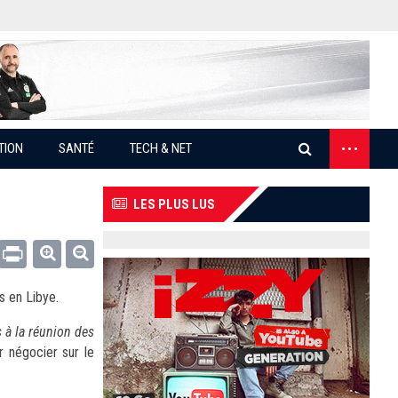
...
TION
SANTÉ
TECH & NET
LES PLUS LUS
Email
Print
s en Libye.
 à la réunion des
ur négocier sur le