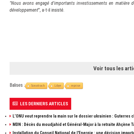
"Nous avons engagé d'importants investissements en matière de
développement
", a-t-il insisté.
Voir tous les arti
Balises :
Sonatrach
Libye
reprise
LES DERNIERS ARTICLES
L’ONU veut reprendre la main sur le dossier ukrainien : Guterres 
MDN : Décès du moudjahid et Général-Major à la retraite Ahçène T
Installation du Conseil National de l'Energie : une décision import