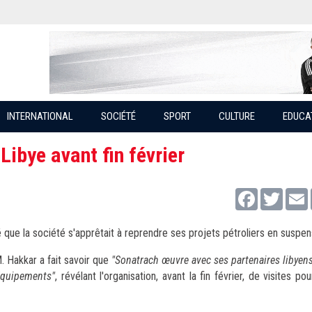
INTERNATIONAL
SOCIÉTÉ
SPORT
CULTURE
EDUCA
ibye avant fin février
Facebook
Twitter
 que la société s'apprêtait à reprendre ses projets pétroliers en suspen
M. Hakkar a fait savoir que
"Sonatrach œuvre avec ses partenaires libyens
 équipements"
, révélant l'organisation, avant la fin février, de visites po