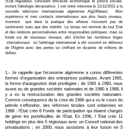
l'Etat régulateur, conciliant efficacité économique et justice sociale,
évitant l'idéologie dévastatrice. ( voir notre interview le 21/11/2021 à la
nouvelle télévision internationale algérienne Alg24News). Mon
expérience et mes contacts internationaux aux plus hauts niveaux,
montrent que dans la pratique des affaires n'existent pas de
sentiments mais que des intérêts. Le temps est terminé du tout Etat
et des relations personnalisées entre responsables politiques, mais se
fonde sur de nouveaux réseaux, afin d’éviter les nombreux litiges
internationaux où l'arbitrage international a été souvent en défaveur
de l'Algérie avec des pertes se chiffrant en dizaines de millions de
dollars.
1.- Je rappelle que l'économie algérienne a connu différentes
formes d'organisation des entreprises publiques. Avant 1965,
la forme d'autogestion était privilégiée ; de 1965 à 1980, nous
avons eu de grandes sociétés nationales et de 1980 à 1988, il
y a eu la restructuration des grandes sociétés nationales.
Comme conséquence de la crise de 1986 qui a vu le cours du
pétrole s'effondrer, des réformes timides sont entamées en
1988 : l'Etat crée 8 Fonds de participation qui étaient chargés
de gérer les portefeuilles de l'Etat. En 1996, l 'Etat crée 11
holdings en plus des 5 régionaux avec un Conseil national des
privatisations ; en 2000, nous assistons à leur fusion en 5