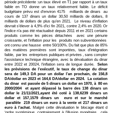
période précédente :un taux élevé en T1 par rapport à un taux
faible en TO donne un taux relativement faible. Le déficit
budgétaire prévu est d’environ 4175 milliards de dinars au
cours de 137 dinars un dollar 30,50 milliards de dollars, 8
milliards de dollars de plus qu’en 2021. Le niveau d'inflation
devrait s’élever à 4,9% d’ici fin 2021, contre 2,4% en 2020. Or
l’indice n’a pas été réactualisé depuis 2011 et en 2021 certains
produits comme les pièces détachées avec une pénurie
croissante, et l’inflation pour les produits non subventionnées
ont connu une hausse entre 50/100%. Du fait que plus de 85%
des matières premières sont importées, taux d’intégration
faible, par les entreprises publiques et privées , sans compter
l’assistance technique étrangère, avec la dévaluation du dinar
entre 2022 et 20024, l’inflation sera de longue durée.
Selon
les prévisions de l’exécutif, le taux de change du dinar
sera de 149,3 DA pour un dollar l’an prochain, de 156,8
DA/dollar en 2023 et 164,6 DA/dollar en 2024. La cotation
du dinar est passée de 5 dinars un dollar en 1970, à 80 en
2000/2004 et ayant dépassé la barre des 138 dinars un
dollar le 21/11/2021,ayant été coté à 138,6239 dinars un
dollar et 157,1579 dinars un euro et sur le marché
parallèle 219 dinars un euro à la vente et 217 dinars un
euro à l’achat.
Malgré cette dévaluation le blocage étant d
‘ordre systémique, contrairement à l’illusion monétaire, cela