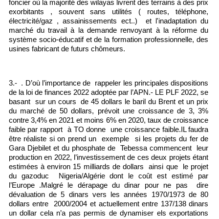
foncier où la majorité des wilayas livrent des terrains à des prix
exorbitants , souvent sans utilités ( routes, téléphone,
électricité/gaz , assainissements ect..) et l'inadaptation du
marché du travail à la demande renvoyant à la réforme du
système socio-éducatif et de la formation professionnelle, des
usines fabricant de futurs chômeurs.
3.- .
D’où l’importance de rappeler les principales dispositions
de la loi de finances 2022 adoptée par l’APN.- LE PLF 2022, se
basant sur un cours de 45 dollars le baril du Brent et un prix
du marché de 50 dollars, prévoit une croissance de 3, 3%
contre 3,4% en 2021 et moins 6% en 2020, taux de croissance
faible par rapport à TO donne une croissance faible.IL faudra
être réaliste si on prend un exemple si les projets du fer de
Gara Djebilet et du phosphate de Tebessa commencent leur
production en 2022, l’investissement de ces deux projets étant
estimées à environ 15 milliards de dollars ainsi que le projet
du gazoduc Nigeria/Algérie dont le coût est estimé par
l’Europe .
Malgré le dérapage du dinar pour ne pas dire
dévaluation de 5 dinars vers les années 1970/1973 de 80
dollars entre 2000/2004 et actuellement entre 137/138 dinars
un dollar cela n’a pas permis de dynamiser els exportations