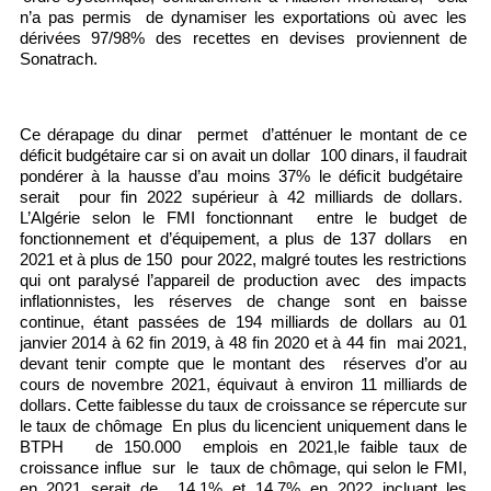
n’a pas permis de dynamiser les exportations où avec les
dérivées 97/98% des recettes en devises proviennent de
Sonatrach.
Ce dérapage du dinar permet d’atténuer le montant de ce
déficit budgétaire car si on avait un dollar 100 dinars, il faudrait
pondérer à la hausse d’au moins 37% le déficit budgétaire
serait pour fin 2022 supérieur à 42 milliards de dollars.
L’Algérie selon le FMI fonctionnant entre le budget de
fonctionnement et d’équipement, a plus de 137 dollars en
2021 et à plus de 150 pour 2022, malgré toutes les restrictions
qui ont paralysé l’appareil de production avec des impacts
inflationnistes, les réserves de change sont en baisse
continue, étant passées de 194 milliards de dollars au 01
janvier 2014 à 62 fin 2019, à 48 fin 2020 et à 44 fin mai 2021,
devant tenir compte que le montant des réserves d’or au
cours de novembre 2021, équivaut à environ 11 milliards de
dollars
.
Cette faiblesse du taux de croissance se répercute sur
le taux de chômage En plus du licencient uniquement dans le
BTPH de 150.000 emplois en 2021,le faible taux de
croissance influe sur le taux de chômage, qui selon le FMI,
en 2021 serait de 14,1% et 14,7% en 2022 incluant les